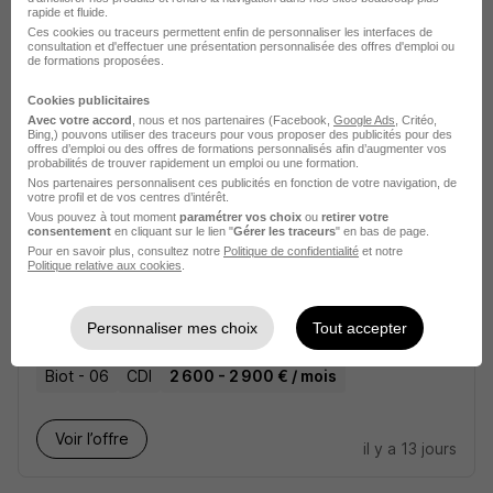
COMPASS GROUP
rapide et fluide.
Ces cookies ou traceurs permettent enfin de personnaliser les interfaces de
consultation et d'effectuer une présentation personnalisée des offres d'emploi ou
Saint-Raphaël - 83
CDI
de formations proposées.
Cookies publicitaires
Voir l’offre
Avec votre accord
, nous et nos partenaires (Facebook,
Google Ads
, Critéo,
il y a 14 jours
Bing,) pouvons utiliser des traceurs pour vous proposer des publicités pour des
offres d’emploi ou des offres de formations personnalisés afin d’augmenter vos
probabilités de trouver rapidement un emploi ou une formation.
Nos partenaires personnalisent ces publicités en fonction de votre navigation, de
votre profil et de vos centres d’intérêt.
Vous pouvez à tout moment
paramétrer vos choix
ou
retirer votre
consentement
en cliquant sur le lien "
Gérer les traceurs
" en bas de page.
Pour en savoir plus, consultez notre
Politique de confidentialité
et notre
Politique relative aux cookies
.
Chef Cuisinier H/F
Elysee Restauration
Personnaliser mes choix
Tout accepter
Biot - 06
CDI
2 600 - 2 900 € / mois
Voir l’offre
il y a 13 jours