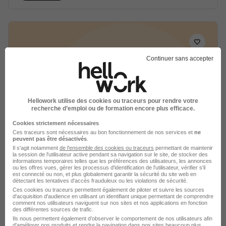
Continuer sans accepter
Commis de Cuisine H/F
Maison Levana
Hellowork utilise des cookies ou traceurs pour rendre votre
Cannes - 06
CDI
recherche d’emploi ou de formation encore plus efficace.
Cookies strictement nécessaires
Ces traceurs sont nécessaires au bon fonctionnement de nos services et
ne
Voir l’offre
peuvent pas être désactivés
.
il y a 11 jours
Il s'agit notamment
de l'ensemble des cookies ou traceurs
permettant de maintenir
la session de l'utilisateur active pendant sa navigation sur le site, de stocker des
informations temporaires telles que les préférences des utilisateurs, les annonces
ou les offres vues, gérer les processus d'identification de l'utilisateur, vérifier s'il
est connecté ou non, et plus globalement garantir la sécurité du site web en
détectant les tentatives d'accès frauduleux ou les violations de sécurité.
Ces cookies ou traceurs permettent également de piloter et suivre les sources
d'acquisition d'audience en utilisant un identifiant unique permettant de comprendre
comment nos utilisateurs naviguent sur nos sites et nos applications en fonction
des différentes sources de trafic.
Chef de Cuisine H/F
Ils nous permettent également d’observer le comportement de nos utilisateurs afin
d'améliorer nos produits et rendre la navigation dans nos sites beaucoup plus