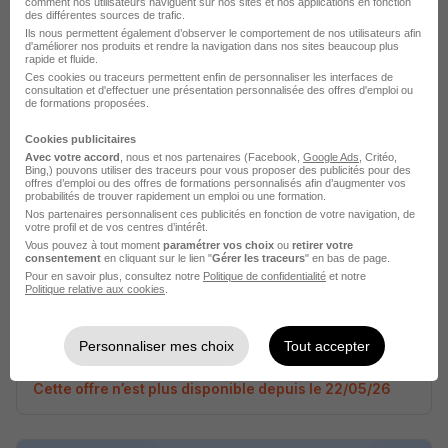
comment nos utilisateurs naviguent sur nos sites et nos applications en fonction
Chargé RH et Juridique H/F
des différentes sources de trafic.
Ils nous permettent également d’observer le comportement de nos utilisateurs afin
Flauraud
d'améliorer nos produits et rendre la navigation dans nos sites beaucoup plus
rapide et fluide.
Ces cookies ou traceurs permettent enfin de personnaliser les interfaces de
Clermont-Ferrand - 63
CDD
Temps partiel
consultation et d'effectuer une présentation personnalisée des offres d'emploi ou
de formations proposées.
Cette offre n’est plus disponible depuis le 22/05/26
Cookies publicitaires
Avec votre accord
, nous et nos partenaires (Facebook,
Google Ads
, Critéo,
Bing,) pouvons utiliser des traceurs pour vous proposer des publicités pour des
offres d’emploi ou des offres de formations personnalisés afin d’augmenter vos
probabilités de trouver rapidement un emploi ou une formation.
Nos partenaires personnalisent ces publicités en fonction de votre navigation, de
votre profil et de vos centres d’intérêt.
Vous pouvez à tout moment
paramétrer vos choix
ou
retirer votre
consentement
en cliquant sur le lien "
Gérer les traceurs
" en bas de page.
Chargé RH et Juridique H/F
Pour en savoir plus, consultez notre
Politique de confidentialité
et notre
Politique relative aux cookies
.
Flauraud
Personnaliser mes choix
Tout accepter
Clermont-Ferrand - 63
CDD
Temps partiel
Cette offre n’est plus disponible depuis le 22/05/26