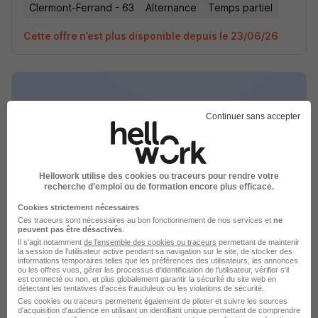
Clermont-Ferrand - 63
Alternance
Temps partiel
Cette offre n’est plus disponible depuis le 23/06/26
Continuer sans accepter
Alternance - Gestionnaire RH H/F
Lasecurecrute.fr
Hellowork utilise des cookies ou traceurs pour rendre votre
recherche d’emploi ou de formation encore plus efficace.
Clermont-Ferrand - 63
Alternance
Temps partiel
Cookies strictement nécessaires
Ces traceurs sont nécessaires au bon fonctionnement de nos services et
ne
Cette offre n’est plus disponible depuis le 23/06/26
peuvent pas être désactivés
.
Il s'agit notamment
de l'ensemble des cookies ou traceurs
permettant de maintenir
la session de l'utilisateur active pendant sa navigation sur le site, de stocker des
informations temporaires telles que les préférences des utilisateurs, les annonces
ou les offres vues, gérer les processus d'identification de l'utilisateur, vérifier s'il
est connecté ou non, et plus globalement garantir la sécurité du site web en
détectant les tentatives d'accès frauduleux ou les violations de sécurité.
Ces cookies ou traceurs permettent également de piloter et suivre les sources
d'acquisition d'audience en utilisant un identifiant unique permettant de comprendre