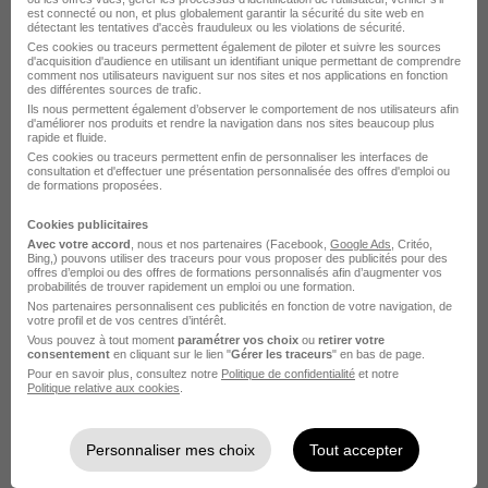
est connecté ou non, et plus globalement garantir la sécurité du site web en
détectant les tentatives d'accès frauduleux ou les violations de sécurité.
Assistant RH H/F
Ces cookies ou traceurs permettent également de piloter et suivre les sources
Groupe Synergie
d'acquisition d'audience en utilisant un identifiant unique permettant de comprendre
comment nos utilisateurs naviguent sur nos sites et nos applications en fonction
des différentes sources de trafic.
Vitry-le-François - 51
Intérim
Ils nous permettent également d’observer le comportement de nos utilisateurs afin
d'améliorer nos produits et rendre la navigation dans nos sites beaucoup plus
rapide et fluide.
25 000 - 30 000 € / an
7 sept. 2026 - 1 janv. 2027
Ces cookies ou traceurs permettent enfin de personnaliser les interfaces de
consultation et d'effectuer une présentation personnalisée des offres d'emploi ou
de formations proposées.
Voir l’offre
il y a 22 jours
Cookies publicitaires
Avec votre accord
, nous et nos partenaires (Facebook,
Google Ads
, Critéo,
Bing,) pouvons utiliser des traceurs pour vous proposer des publicités pour des
offres d’emploi ou des offres de formations personnalisés afin d’augmenter vos
probabilités de trouver rapidement un emploi ou une formation.
Nos partenaires personnalisent ces publicités en fonction de votre navigation, de
votre profil et de vos centres d’intérêt.
Vous pouvez à tout moment
paramétrer vos choix
ou
retirer votre
consentement
en cliquant sur le lien "
Gérer les traceurs
" en bas de page.
Pour en savoir plus, consultez notre
Politique de confidentialité
et notre
Gestionnaire de Paie H/F
Politique relative aux cookies
.
Winsearch
Super recruteur
Personnaliser mes choix
Tout accepter
Vitry-le-François - 51
CDI