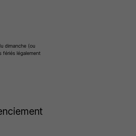
 du dimanche (ou
s fériés légalement
cenciement