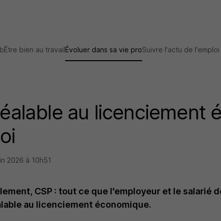
ob
Être bien au travail
Évoluer dans sa vie pro
Suivre l'actu de l'emploi
préalable au licenciement
oi
uin 2026 à 10h51
ement, CSP : tout ce que l'employeur et le salarié do
alable au licenciement économique.