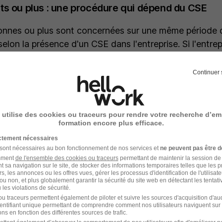
ts ou plus : une procédure qui dépend du CSE
nnes ou plus sont concernées sur une même période d
elon la présence d'un CSE dans l'entreprise. Si l'entre
ion préalable individuelle n'est pas obligatoire : la co
ette étape. La procédure collective, encadrée par le Co
Continuer 
démarche individuelle. En revanche, dans une entrepris
 tenir une réunion préalable avec chaque personne dont
envisagé, même si leur nombre atteint ou dépasse 10.
 utilise des cookies ou traceurs pour rendre votre recherche d’em
formation encore plus efficace.
arié protégé (représentant du personnel, délégué synd
ictement nécessaires
s convoqué à un entretien préalable, quelle que soit la
 sont nécessaires au bon fonctionnement de nos services et
ne peuvent pas être d
amment
de l'ensemble des cookies ou traceurs
permettant de maintenir la session de l
t sa navigation sur le site, de stocker des informations temporaires telles que les 
rs, les annonces ou les offres vues, gérer les processus d'identification de l'utilisateur,
ou non, et plus globalement garantir la sécurité du site web en détectant les tentati
les violations de sécurité.
u traceurs permettent également de piloter et suivre les sources d'acquisition d'a
identifiant unique permettant de comprendre comment nos utilisateurs naviguent sur 
la lettre de convocation à l'en
ns en fonction des différentes sources de trafic.