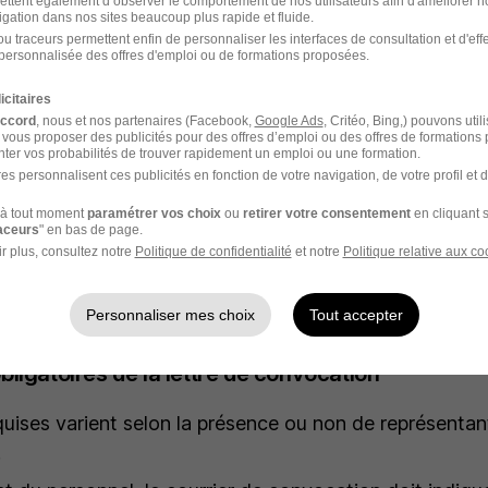
ettent également d’observer le comportement de nos utilisateurs afin d'améliorer no
igation dans nos sites beaucoup plus rapide et fluide.
u traceurs permettent enfin de personnaliser les interfaces de consultation et d'eff
personnalisée des offres d'emploi ou de formations proposées.
icitaires
voque le salarié par lettre recommandée avec accusé 
accord
, nous et nos partenaires (Facebook,
Google Ads
, Critéo, Bing,) pouvons util
e en main propre contre décharge.
 vous proposer des publicités pour des offres d’emploi ou des offres de formations
ter vos probabilités de trouver rapidement un emploi ou une formation.
l de lettre de convocation est disponible sur service-p
es personnalisent ces publicités en fonction de votre navigation, de votre profil et 
iquant moins de 10 licenciements économiques. Ce mo
à tout moment
paramétrer vos choix
ou
retirer votre consentement
en cliquant s
raceurs
" en bas de page.
e un modèle de référence pour toutes les entreprises c
r plus, consultez notre
Politique de confidentialité
et notre
Politique relative aux co
mentions obligatoires expose l'employeur à une irrégul
Personnaliser mes choix
Tout accepter
ligatoires de la lettre de convocation
uises varient selon la présence ou non de représentan
.