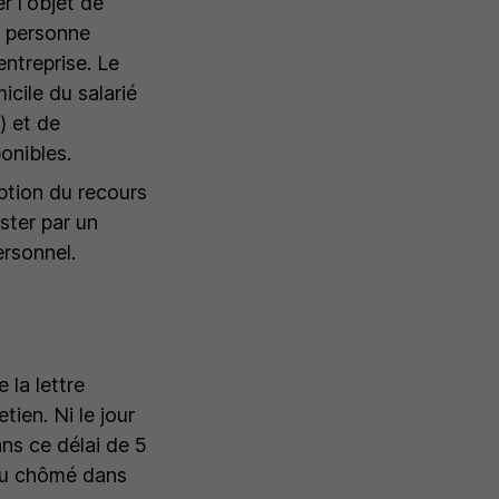
r l'objet de
la personne
entreprise. Le
cile du salarié
) et de
ponibles.
ption du recours
ister par un
ersonnel.
 la lettre
ien. Ni le jour
ans ce délai de 5
 ou chômé dans