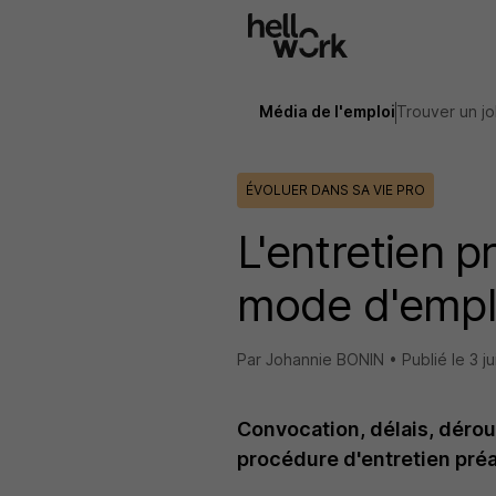
Aller au contenu principal
Média de l'emploi
Trouver un j
ÉVOLUER DANS SA VIE PRO
L'entretien 
mode d'empl
Par Johannie BONIN •
Publié le
3 j
Convocation, délais, déroul
procédure d'entretien pré