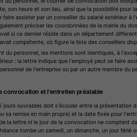
t du personnel, le courrier de convocation doit indique
ate, son heure et son lieu, ainsi que la possibilité pour 
aire assister par un conseiller du salarié extérieur à l'
alement préciser les coordonnées de la mairie du domi
avail si ce dernier réside dans un département différent
ravail compétente, où figure la liste des conseillers dis
t du personnel, les mentions sont identiques, à l'exce
érieur : la lettre indique que l'employé peut se faire ass
personnel de l'entreprise ou par un autre membre du p
la convocation et l'entretien préalable
jours ouvrables doit s'écouler entre la présentation de
a remise en main propre) et la date fixée pour l'entret
de la lettre ni le jour de la convocation ne comptent d
échéance tombe un samedi, un dimanche, un jour férié