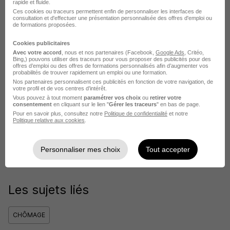
rapide et fluide.
bénéficier de cette aide, vous devez en faire la
Ces cookies ou traceurs permettent enfin de personnaliser les interfaces de
consultation et d'effectuer une présentation personnalisée des offres d'emploi ou
demande auprès de votre
Caisse d’allocations
de formations proposées.
familiales
.
Cookies publicitaires
Avec votre accord
, nous et nos partenaires (Facebook,
Google Ads
, Critéo,
Le montant actuel du RSA est de 635,71 euros
Bing,) pouvons utiliser des traceurs pour vous proposer des publicités pour des
offres d’emploi ou des offres de formations personnalisés afin d’augmenter vos
pour une personne seule.
probabilités de trouver rapidement un emploi ou une formation.
Nos partenaires personnalisent ces publicités en fonction de votre navigation, de
votre profil et de vos centres d’intérêt.
Vous pouvez à tout moment
paramétrer vos choix
ou
retirer votre
consentement
en cliquant sur le lien "
Gérer les traceurs
" en bas de page.
Partager l’article
Pour en savoir plus, consultez notre
Politique de confidentialité
et notre
Politique relative aux cookies
.
Personnaliser mes choix
Tout accepter
Facebook
X
Linkedin
Les sujets liés
CHÔMAGE