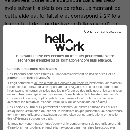
versement d’une aide spécifique dans les deux
mois suivant la décision de refus. Le montant de
cette aide est forfaitaire et correspond à 27 fois
le montant de la partie fixe de l’allocation d’aide
au retour à l’emploi.
Continuer sans accepter
Bon à savoir
: l’ancien Premier ministre avait
annoncé, en janvier 2024, la suppression de l’ASS.
Hellowork utilise des cookies ou traceurs pour rendre votre
Pour l’instant, ce projet n’a pas été mis en œuvre
recherche d’emploi ou de formation encore plus efficace.
et la réforme de l’assurance chômage n’est plus à
Cookies strictement nécessaires
l’ordre du jour.
Ces traceurs sont nécessaires au bon fonctionnement de nos services et
ne
peuvent pas être désactivés
.
Il s'agit notamment
de l'ensemble des cookies ou traceurs
permettant de maintenir
la session de l'utilisateur active pendant sa navigation sur le site, de stocker des
Le revenu de solidarité active : RSA
informations temporaires telles que les préférences des utilisateurs, les annonces
ou les offres vues, gérer les processus d'identification de l'utilisateur, vérifier s'il
est connecté ou non, et plus globalement garantir la sécurité du site web en
détectant les tentatives d'accès frauduleux ou les violations de sécurité.
Si vous ne bénéficiez pas de l’Allocation chômage
Ces cookies ou traceurs permettent également de piloter et suivre les sources
d'acquisition d'audience en utilisant un identifiant unique permettant de comprendre
de retour à l’emploi et que vous n’avez pas ou peu
comment nos utilisateurs naviguent sur nos sites et nos applications en fonction
des différentes sources de trafic.
de ressources, ne pouvez prétendre à percevoir le
Ils nous permettent également d’observer le comportement de nos utilisateurs afin
d'améliorer nos produits et rendre la navigation dans nos sites beaucoup plus
revenu de solidarité active, le RSA. Pour