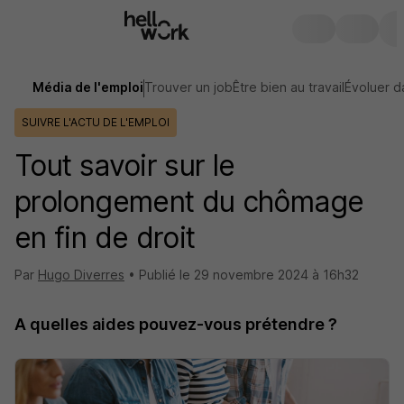
Média de l'emploi
Trouver un job
Être bien au travail
Évoluer d
SUIVRE L'ACTU DE L'EMPLOI
Tout savoir sur le
prolongement du chômage
en fin de droit
Par
Hugo Diverres
•
Publié le
29 novembre 2024 à 16h32
A quelles aides pouvez-vous prétendre ?