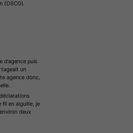
on (DSCG).
e d’agence puis
rtageait un
tite agence donc,
elle.
déclarations
il en aiguille, je
s environ deux