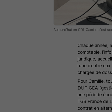
Aujourd'hui en CDI, Camille s'est 
Chaque année, le 
comptable, l’info
juridique, accuei
l’une d’entre eux
chargée de dossi
Pour Camille, t
DUT GEA (gestion
une période écou
TGS France de L
contrat en alter