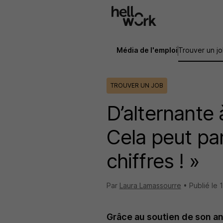
Aller au contenu principal
Média de l'emploi
Trouver un j
TROUVER UN JOB
D’alternante
Cela peut par
chiffres ! »
Par
Laura Lamassourre
•
Publié le
1
Grâce au soutien de son a