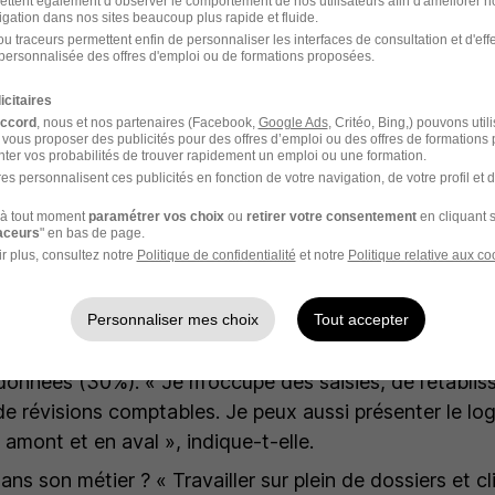
ettent également d’observer le comportement de nos utilisateurs afin d'améliorer no
nitiatives au fur et à mesure et cela dépendra aussi de
igation dans nos sites beaucoup plus rapide et fluide.
u traceurs permettent enfin de personnaliser les interfaces de consultation et d'eff
personnalisée des offres d'emploi ou de formations proposées.
ussi, s’est bien déroulée :
« C’est également une peti
icitaires
ien passé. Mes collègues sont gentils et m’ont présenté 
accord
, nous et nos partenaires (Facebook,
Google Ads
, Critéo, Bing,) pouvons util
 vous proposer des publicités pour des offres d’emploi ou des offres de formations
ter vos probabilités de trouver rapidement un emploi ou une formation.
es personnalisent ces publicités en fonction de votre navigation, de votre profil et 
à tout moment
paramétrer vos choix
ou
retirer votre consentement
en cliquant s
raceurs
" en bas de page.
r plus, consultez notre
Politique de confidentialité
et notre
Politique relative aux co
versifiées
Personnaliser mes choix
Tout accepter
ille remplit des missions de chargée de dossiers (70%
 données (30%).
« Je m’occupe des saisies, de l’établi
 de révisions comptables. Je peux aussi présenter le logi
n amont et en aval »,
indique-t-elle.
dans son métier ?
« Travailler sur plein de dossiers et cl