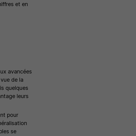
iffres et en
 aux avancées
 vue de la
s quelques
antage leurs
ont pour
éralisation
bles se