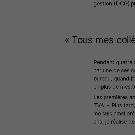
gestion (DCG) pu
« Tous mes coll
Pendant quatre a
par une de ses c
bureau, quand j’a
en plus de mes t
Les premières an
TVA.
« Plus tard,
me suis améliorée
ans, je réalise d