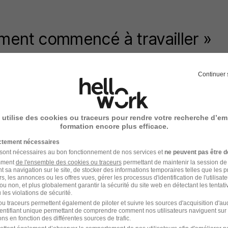
ement commencé à travailler »
Continuer 
ée, Camille ne peut être embauchée à La Roche-Bernar
Mon ancienne responsable a alors pris contact avec l
 chez moi, dont celui de Savenay (Loire-Atlantique). Au
in. Quelques mois plus tard, elle les a recontactés et 
 utilise des cookies ou traceurs pour rendre votre recherche d’em
formation encore plus efficace.
embre 2024 »,
retrace-t-elle.
ictement nécessaires
re l’alternance et le CDI se fait naturellement pour Cami
 sont nécessaires au bon fonctionnement de nos services et
ne peuvent pas être d
ernard, j’ai prévenu mes clients que mes dossiers seraie
amment
de l'ensemble des cookies ou traceurs
permettant de maintenir la session de l
t sa navigation sur le site, de stocker des informations temporaires telles que les 
ommencé à travailler dans ma nouvelle agence. Je ne 
rs, les annonces ou les offres vues, gérer les processus d'identification de l'utilisateur,
ou non, et plus globalement garantir la sécurité du site web en détectant les tentati
es dossiers, mais je maitrisais le logiciel. Au départ, en
les violations de sécurité.
ifférence avec l’apprentissage »,
souligne la comptabl
u traceurs permettent également de piloter et suivre les sources d'acquisition d'a
identifiant unique permettant de comprendre comment nos utilisateurs naviguent sur 
 changera probablement avec le temps :
« C’est encore r
ns en fonction des différentes sources de trafic.