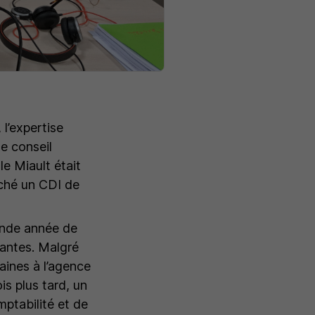
 l’expertise
le conseil
le Miault était
oché un CDI de
onde année de
Nantes. Malgré
aines à l’agence
s plus tard, un
ptabilité et de