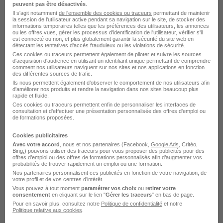
peuvent pas être désactivés
.
Il s'agit notamment
de l'ensemble des cookies ou traceurs
permettant de maintenir
Voir l’offre
la session de l'utilisateur active pendant sa navigation sur le site, de stocker des
il y a 7 jours
informations temporaires telles que les préférences des utilisateurs, les annonces
ou les offres vues, gérer les processus d'identification de l'utilisateur, vérifier s'il
est connecté ou non, et plus globalement garantir la sécurité du site web en
détectant les tentatives d'accès frauduleux ou les violations de sécurité.
Category Manager Tv - Vidéo - Stage
Ces cookies ou traceurs permettent également de piloter et suivre les sources
H/F
d'acquisition d'audience en utilisant un identifiant unique permettant de comprendre
comment nos utilisateurs naviguent sur nos sites et nos applications en fonction
Carrefour
des différentes sources de trafic.
Ils nous permettent également d’observer le comportement de nos utilisateurs afin
d'améliorer nos produits et rendre la navigation dans nos sites beaucoup plus
Massy - 91
Stage
rapide et fluide.
Ces cookies ou traceurs permettent enfin de personnaliser les interfaces de
consultation et d'effectuer une présentation personnalisée des offres d'emploi ou
de formations proposées.
Voir l’offre
il y a 7 jours
Cookies publicitaires
Avec votre accord
, nous et nos partenaires (Facebook,
Google Ads
, Critéo,
Bing,) pouvons utiliser des traceurs pour vous proposer des publicités pour des
Stagiaire Assistant Négociateur H/F
offres d’emploi ou des offres de formations personnalisés afin d’augmenter vos
probabilités de trouver rapidement un emploi ou une formation.
Carrefour
Nos partenaires personnalisent ces publicités en fonction de votre navigation, de
votre profil et de vos centres d’intérêt.
Vous pouvez à tout moment
paramétrer vos choix
ou
retirer votre
Salon-de-Provence - 13
Stage
6 mois
consentement
en cliquant sur le lien "
Gérer les traceurs
" en bas de page.
Pour en savoir plus, consultez notre
Politique de confidentialité
et notre
Politique relative aux cookies
.
Voir l’offre