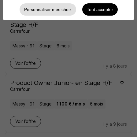
il y a 8 jours
Personnaliser mes choix
Tout accepter
Pilote de l'Offre Traiteur Frais en
Stage H/F
Carrefour
Massy - 91
Stage
6 mois
Voir l’offre
il y a 8 jours
Product Owner Junior- en Stage H/F
Carrefour
Massy - 91
Stage
1 100 € / mois
6 mois
Voir l’offre
il y a 9 jours