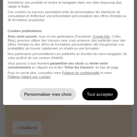
d'améliorer nos produits et rendre la navigation dans nos sites beaucoup plus
rapide et fluide.
Ces cookies ou traceurs permettent enfin de personnaliser les interfaces de
consultation et d'effectuer une présentation personnalisée des offres d'emploi ou
de formations proposées.
Cookies publicitaires
Avec votre accord
, nous et nos partenaires (Facebook,
Google Ads
, Critéo,
Bing,) pouvons utiliser des traceurs pour vous proposer des publicités pour des
offres d’emploi ou des offres de formations personnalisés afin d’augmenter vos
Vitalis Médical recrutement
probabilités de trouver rapidement un emploi ou une formation.
Nos partenaires personnalisent ces publicités en fonction de votre navigation, de
votre profil et de vos centres d’intérêt.
Recrutement - Placement - Conseils RH
Vous pouvez à tout moment
paramétrer vos choix
ou
retirer votre
consentement
en cliquant sur le lien "
Gérer les traceurs
" en bas de page.
Pour en savoir plus, consultez notre
Politique de confidentialité
et notre
2 jobs
Découvrir
Politique relative aux cookies
.
Personnaliser mes choix
Tout accepter