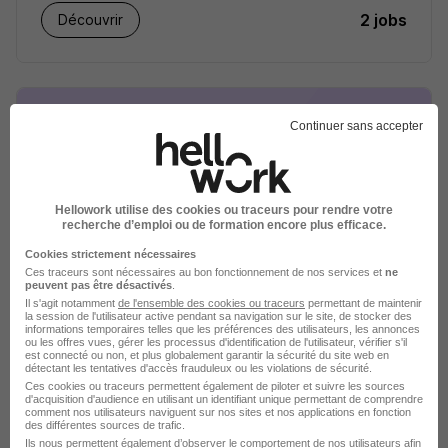
2 jobs
Découvrir
Continuer sans accepter
Hellowork utilise des cookies ou traceurs pour rendre votre
recherche d’emploi ou de formation encore plus efficace.
Cookies strictement nécessaires
Oeuvre de secours aux enfants
Ces traceurs sont nécessaires au bon fonctionnement de nos services et
ne
peuvent pas être désactivés
.
recrutement
Il s'agit notamment
de l'ensemble des cookies ou traceurs
permettant de maintenir
la session de l'utilisateur active pendant sa navigation sur le site, de stocker des
informations temporaires telles que les préférences des utilisateurs, les annonces
ou les offres vues, gérer les processus d'identification de l'utilisateur, vérifier s'il
2 jobs
est connecté ou non, et plus globalement garantir la sécurité du site web en
Découvrir
détectant les tentatives d'accès frauduleux ou les violations de sécurité.
Ces cookies ou traceurs permettent également de piloter et suivre les sources
d'acquisition d'audience en utilisant un identifiant unique permettant de comprendre
comment nos utilisateurs naviguent sur nos sites et nos applications en fonction
des différentes sources de trafic.
Ils nous permettent également d’observer le comportement de nos utilisateurs afin