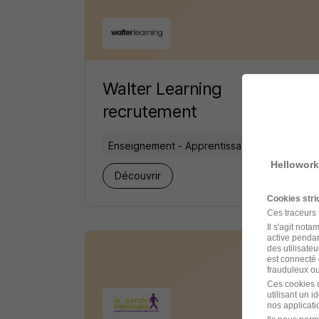
Walter Learning
recrutement
Enseignement - Apprentissage -
Formation
Hellowork
5 jobs
Découvrir
Cookies str
Ces traceurs
Il s'agit not
active pendan
des utilisateu
est connecté 
frauduleux ou 
Ces cookies o
utilisant un 
nos applicatio