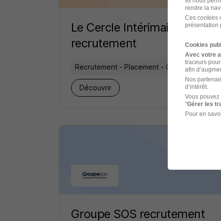
Ils nous perm
rendre la nav
Ces cookies o
Le Cercle Intérimaire
présentation 
recrutement
Cookies publ
Avec votre 
traceurs pour
Recrutement - Placement - Conseils RH
afin d’augmen
Nos partenair
3 jobs
d’intérêt.
Découvrir
Vous pouvez 
"
Gérer les t
Pour en savoi
Groupe SOS recrutement