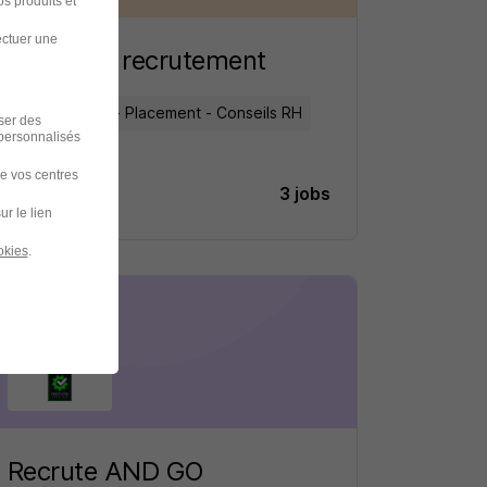
s produits et
ectuer une
Connectt recrutement
Recrutement - Placement - Conseils RH
iser des
 personnalisés
de vos centres
3 jobs
Découvrir
ur le lien
okies
.
Recrute AND GO