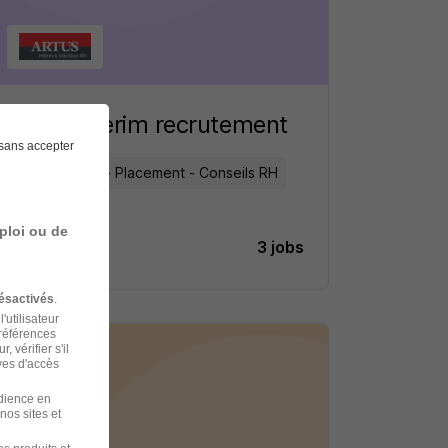
Artus Interim recrutement
sans accepter
Recrutement - Placement - Conseils RH
ploi ou de
3 jobs
Découvrir
ésactivés
.
'utilisateur
préférences
 vérifier s'il
ves d'accès
udience en
nos sites et