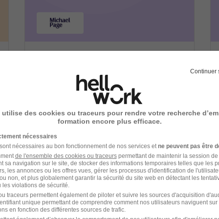
Michael Page recrutement
Continuer 
Recrutement - Placement - Conseils RH
 utilise des cookies ou traceurs pour rendre votre recherche d’em
5 jobs
Découvrir
formation encore plus efficace.
ictement nécessaires
 sont nécessaires au bon fonctionnement de nos services et
ne peuvent pas être d
amment
de l'ensemble des cookies ou traceurs
permettant de maintenir la session de l
t sa navigation sur le site, de stocker des informations temporaires telles que les 
rs, les annonces ou les offres vues, gérer les processus d'identification de l'utilisateur,
ou non, et plus globalement garantir la sécurité du site web en détectant les tentati
les violations de sécurité.
u traceurs permettent également de piloter et suivre les sources d'acquisition d'a
identifiant unique permettant de comprendre comment nos utilisateurs naviguent sur 
ns en fonction des différentes sources de trafic.