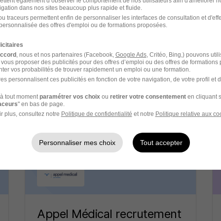
ettent également d’observer le comportement de nos utilisateurs afin d'améliorer no
igation dans nos sites beaucoup plus rapide et fluide.
u traceurs permettent enfin de personnaliser les interfaces de consultation et d'eff
Veolia Eau recrutement
personnalisée des offres d'emploi ou de formations proposées.
icitaires
Energie / Production - Distribution
accord
, nous et nos partenaires (Facebook,
Google Ads
, Critéo, Bing,) pouvons util
 vous proposer des publicités pour des offres d’emploi ou des offres de formations
ter vos probabilités de trouver rapidement un emploi ou une formation.
es personnalisent ces publicités en fonction de votre navigation, de votre profil et 
3 jobs
Découvrir
à tout moment
paramétrer vos choix
ou
retirer votre consentement
en cliquant s
raceurs
" en bas de page.
r plus, consultez notre
Politique de confidentialité
et notre
Politique relative aux co
Personnaliser mes choix
Tout accepter
Appel Médical recrutement