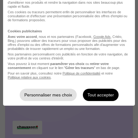
d'améliorer nos produits et rendre la navigation dans nos sites beaucoup plus
rapide et fluide.
Ces cookies ou traceurs permettent enfin de personnaliser les interfaces de
consultation et d'effectuer une présentation personnalisée des offres d'emploi ou
de formations proposées.
Cookies publicitaires
Avec votre accord
, nous et nos partenaires (Facebook,
Google Ads
, Critéo,
Bing,) pouvons utiliser des traceurs pour vous proposer des publicités pour des
offres d’emploi ou des offres de formations personnalisés afin d’augmenter vos
Chausséa recrutement
probabilités de trouver rapidement un emploi ou une formation.
Nos partenaires personnalisent ces publicités en fonction de votre navigation, de
votre profil et de vos centres d’intérêt.
Distribution / Mode
Vous pouvez à tout moment
paramétrer vos choix
ou
retirer votre
consentement
en cliquant sur le lien "
Gérer les traceurs
" en bas de page.
Pour en savoir plus, consultez notre
Politique de confidentialité
et notre
2 jobs
Découvrir
Politique relative aux cookies
.
Personnaliser mes choix
Tout accepter