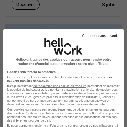
3 jobs
Découvrir
Continuer sans accepter
Hellowork utilise des cookies ou traceurs pour rendre votre
recherche d’emploi ou de formation encore plus efficace.
Cookies strictement nécessaires
BDO recrutement
Ces traceurs sont nécessaires au bon fonctionnement de nos services et
ne
peuvent pas être désactivés
.
Il s'agit notamment
de l'ensemble des cookies ou traceurs
permettant de maintenir
Cabinet d'expertise comptable
la session de l'utilisateur active pendant sa navigation sur le site, de stocker des
informations temporaires telles que les préférences des utilisateurs, les annonces
ou les offres vues, gérer les processus d'identification de l'utilisateur, vérifier s'il
2 jobs
Découvrir
est connecté ou non, et plus globalement garantir la sécurité du site web en
détectant les tentatives d'accès frauduleux ou les violations de sécurité.
Ces cookies ou traceurs permettent également de piloter et suivre les sources
d'acquisition d'audience en utilisant un identifiant unique permettant de comprendre
comment nos utilisateurs naviguent sur nos sites et nos applications en fonction
des différentes sources de trafic.
Ils nous permettent également d’observer le comportement de nos utilisateurs afin