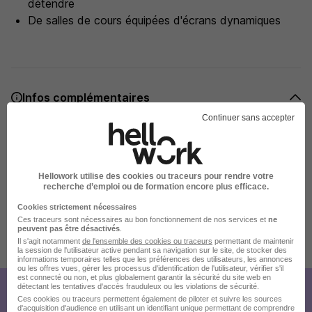
détendre
De salles de cours équipées d'écrans dynamiques
Infos complémentaires
Continuer sans accepter
Vous souhaitez évoluer dans un univers où la rigueur, la
passion du métier et le travail d'équipe sont essentiels ?
Cette alternance est une véritable opportunité pour
Hellowork utilise des cookies ou traceurs pour rendre votre
construire votre avenir dans les métiers de la
recherche d’emploi ou de formation encore plus efficace.
restauration.
Cookies strictement nécessaires
Ces traceurs sont nécessaires au bon fonctionnement de nos services et
ne
peuvent pas être désactivés
.
Il s'agit notamment
de l'ensemble des cookies ou traceurs
permettant de maintenir
Publiée le 04/08/2026 - Réf : 3703857/29052788 ACDCB/31T
la session de l'utilisateur active pendant sa navigation sur le site, de stocker des
informations temporaires telles que les préférences des utilisateurs, les annonces
ou les offres vues, gérer les processus d'identification de l'utilisateur, vérifier s'il
est connecté ou non, et plus globalement garantir la sécurité du site web en
détectant les tentatives d'accès frauduleux ou les violations de sécurité.
Créez votre compte Hellowork et
Ces cookies ou traceurs permettent également de piloter et suivre les sources
d'acquisition d'audience en utilisant un identifiant unique permettant de comprendre