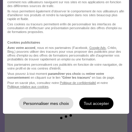
comment nos utilisateurs naviguent sur nos sites et nos applications en fonction
envoyez votre candidature !
des différentes sources de trafic.
Ils nous permettent également d’observer le comportement de nos utilisateurs afin
d'améliorer nos produits et rendre la navigation dans nos sites beaucoup plus
rapide et fluide.
Ces cookies ou traceurs permettent enfin de personnaliser les interfaces de
consultation et d'effectuer une présentation personnalisée des offres d'emploi ou
de formations proposées.
Cookies publicitaires
Avec votre accord
, nous et nos partenaires (Facebook,
Google Ads
, Critéo,
Bing,) pouvons utiliser des traceurs pour vous proposer des publicités pour des
offres d’emploi ou des offres de formations personnalisés afin d’augmenter vos
probabilités de trouver rapidement un emploi ou une formation.
Nos partenaires personnalisent ces publicités en fonction de votre navigation, de
votre profil et de vos centres d’intérêt.
Vous pouvez à tout moment
paramétrer vos choix
ou
retirer votre
consentement
en cliquant sur le lien "
Gérer les traceurs
" en bas de page.
Pour en savoir plus, consultez notre
Politique de confidentialité
et notre
Politique relative aux cookies
.
Personnaliser mes choix
Tout accepter