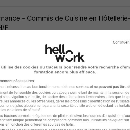
rnance - Commis de Cuisine en Hôtellerie
H/F
 Toulouse
Continuer 
use - 31
Alternance
784 - 1 823 € / mois
24 mois
4 jours
 utilise des cookies ou traceurs pour rendre votre recherche d’em
formation encore plus efficace.
ictement nécessaires
 sont nécessaires au bon fonctionnement de nos services et
ne peuvent pas être d
enti Cuisinier en Restauration Collective 
amment
de l'ensemble des cookies ou traceurs
permettant de maintenir la session de l
t sa navigation sur le site, de stocker des informations temporaires telles que les 
t Services & Supports
rs, les annonces ou les offres vues, gérer les processus d'identification de l'utilisateur,
ou non, et plus globalement garantir la sécurité du site web en détectant les tentati
les violations de sécurité.
use - 31
Alternance
492,22 - 1 823,03 € / mois
12 mois
u traceurs permettent également de piloter et suivre les sources d'acquisition d'a
identifiant unique permettant de comprendre comment nos utilisateurs naviguent sur 
ns en fonction des différentes sources de trafic.
 jour