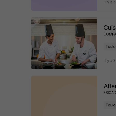
il y a 
Cuis
COMPA
Toulo
il y a 
Alte
ESICAD
Toulo