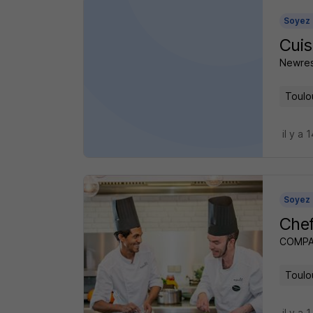
Soyez 
Cuis
Newres
Toulo
il y a 
Soyez 
Chef
COMPA
Toulo
il y a 1