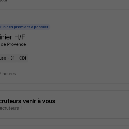
l'un des premiers à postuler
inier H/F
 de Provence
use - 31
CDI
12 heures
ecruteurs venir à vous
cruteurs !