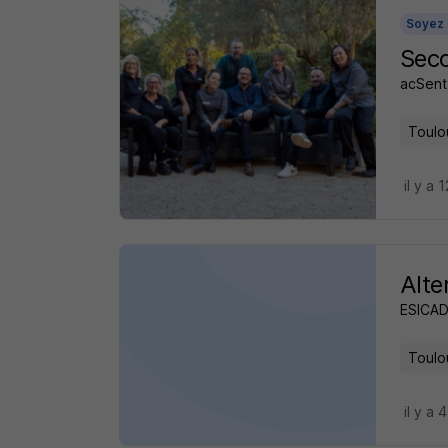
Soyez 
Seco
acSent
Toulo
il y a 
Alte
ESICAD
Toulo
il y a 