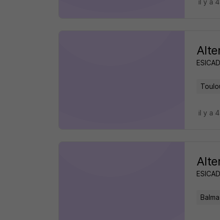
il y a 
Alte
ESICAD
Toulo
il y a 
Alte
ESICAD
Balma