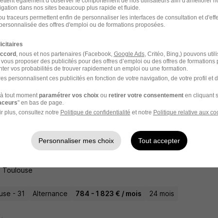
ettent également d’observer le comportement de nos utilisateurs afin d'améliorer no
igation dans nos sites beaucoup plus rapide et fluide.
u traceurs permettent enfin de personnaliser les interfaces de consultation et d'eff
personnalisée des offres d'emploi ou de formations proposées.
icitaires
inier Traiteur H/F
accord
, nous et nos partenaires (Facebook,
Google Ads
, Critéo, Bing,) pouvons util
térim
 vous proposer des publicités pour des offres d’emploi ou des offres de formations
ter vos probabilités de trouver rapidement un emploi ou une formation.
es personnalisent ces publicités en fonction de votre navigation, de votre profil et 
use - 31
Intérim
12,31 € / heure
1 mois
à tout moment
paramétrer vos choix
ou
retirer votre consentement
en cliquant s
raceurs
" en bas de page.
7 jours
r plus, consultez notre
Politique de confidentialité
et notre
Politique relative aux co
Personnaliser mes choix
Tout accepter
rnance - Commis de Cuisine - BTS Mhr - 
 Toulouse
use - 31
Alternance
784 - 1 823 € / mois
24 mois