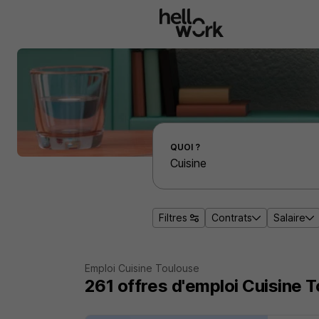
Aller au contenu principal
Effectuer une recherche d'emploi par localité
QUOI ?
Filtres
Contrats
Salaire
Emploi Cuisine Toulouse
261
offres d'emploi
Cuisine 