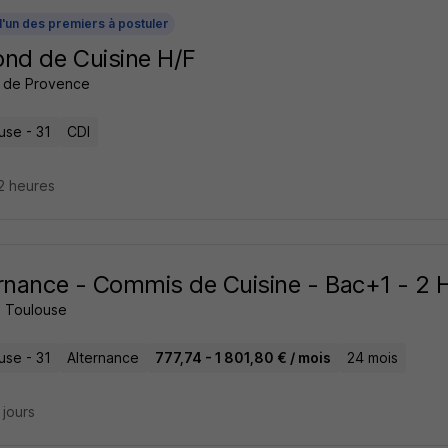
l'un des premiers à postuler
nd de Cuisine H/F
 de Provence
use - 31
CDI
12 heures
rnance - Commis de Cuisine - Bac+1 - 2 
 Toulouse
use - 31
Alternance
777,74 - 1 801,80 € / mois
24 mois
4 jours