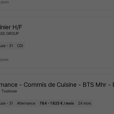
4 jours
inier H/F
SS GROUP
use - 31
CDI
3 jours
rnance - Commis de Cuisine - BTS Mhr - 
 Toulouse
use - 31
Alternance
784 - 1 823 € / mois
24 mois