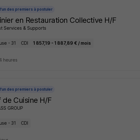
l'un des premiers à postuler
inier en Restauration Collective H/F
t Services & Supports
use - 31
CDI
1 857,19 - 1 887,89 € / mois
14 heures
l'un des premiers à postuler
 de Cuisine H/F
SS GROUP
use - 31
CDI
 jour