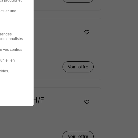
s produits et
ectuer une
iser des
 personnalisés
de vos centres
ur le lien
Voir l’offre
okies
.
Bac+1 - 2 H/F
Voir l’offre