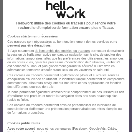
Hellowork utilise des cookies ou traceurs pour rendre votre
recherche d’emploi ou de formation encore plus efficace.
Cookies strictement nécessaires
Ces traceurs sont nécessaires au bon fonctionnement de nos services et
ne
peuvent pas être désactivés
.
Publiée le 07/08/2026 - Réf : 2026/44425-2501469
Il s'agit notamment
de l'ensemble des cookies ou traceurs
permettant de maintenir
8 de plus
la session de l'utilisateur active pendant sa navigation sur le site, de stocker des
informations temporaires telles que les préférences des utilisateurs, les annonces
ou les offres vues, gérer les processus d'identification de l'utilisateur, vérifier s'il
est connecté ou non, et plus globalement garantir la sécurité du site web en
détectant les tentatives d'accès frauduleux ou les violations de sécurité.
Créez votre compte Hellowork et
Ces cookies ou traceurs permettent également de piloter et suivre les sources
d'acquisition d'audience en utilisant un identifiant unique permettant de comprendre
envoyez votre candidature !
comment nos utilisateurs naviguent sur nos sites et nos applications en fonction
des différentes sources de trafic.
Ils nous permettent également d’observer le comportement de nos utilisateurs afin
d'améliorer nos produits et rendre la navigation dans nos sites beaucoup plus
rapide et fluide.
Ces cookies ou traceurs permettent enfin de personnaliser les interfaces de
consultation et d'effectuer une présentation personnalisée des offres d'emploi ou
de formations proposées.
Cookies publicitaires
Avec votre accord
, nous et nos partenaires (Facebook,
Google Ads
, Critéo,