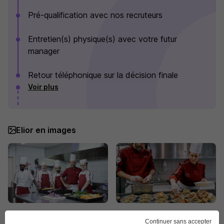
Pré-qualification avec nos recruteurs
Entretien(s) physique(s) avec votre futur
manager
Retour téléphonique sur la décision finale
Voir plus
Elior en images
Continuer sans accepter