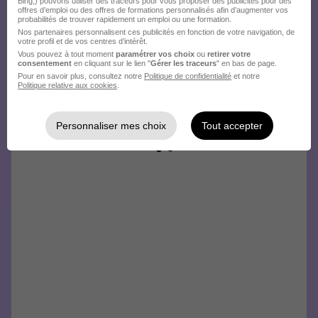
Bing,) pouvons utiliser des traceurs pour vous proposer des publicités pour des
offres d’emploi ou des offres de formations personnalisés afin d’augmenter vos
probabilités de trouver rapidement un emploi ou une formation.
Nos partenaires personnalisent ces publicités en fonction de votre navigation, de
votre profil et de vos centres d’intérêt.
Vous pouvez à tout moment
paramétrer vos choix
ou
retirer votre
consentement
en cliquant sur le lien "
Gérer les traceurs
" en bas de page.
Pour en savoir plus, consultez notre
Politique de confidentialité
et notre
Politique relative aux cookies
.
Personnaliser mes choix
Tout accepter