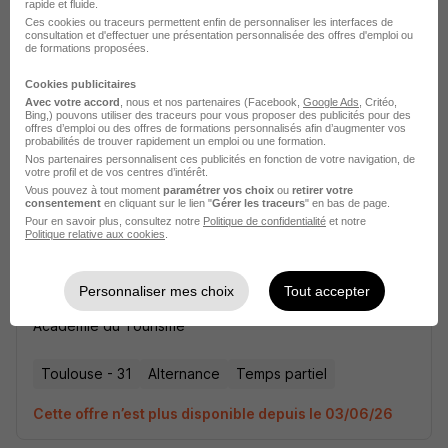
rapide et fluide.
Ces cookies ou traceurs permettent enfin de personnaliser les interfaces de
consultation et d'effectuer une présentation personnalisée des offres d'emploi ou
Réceptionniste en Alternance H/F
de formations proposées.
Académie du Tourisme
Cookies publicitaires
Avec votre accord
, nous et nos partenaires (Facebook,
Google Ads
, Critéo,
Toulouse - 31
Alternance
Temps partiel
Bing,) pouvons utiliser des traceurs pour vous proposer des publicités pour des
offres d’emploi ou des offres de formations personnalisés afin d’augmenter vos
probabilités de trouver rapidement un emploi ou une formation.
Cette offre n’est plus disponible depuis le 03/06/26
Nos partenaires personnalisent ces publicités en fonction de votre navigation, de
votre profil et de vos centres d’intérêt.
Vous pouvez à tout moment
paramétrer vos choix
ou
retirer votre
consentement
en cliquant sur le lien "
Gérer les traceurs
" en bas de page.
Pour en savoir plus, consultez notre
Politique de confidentialité
et notre
Politique relative aux cookies
.
Personnaliser mes choix
Tout accepter
Réceptionniste en Alternance H/F
Académie du Tourisme
Toulouse - 31
Alternance
Temps partiel
Cette offre n’est plus disponible depuis le 03/06/26