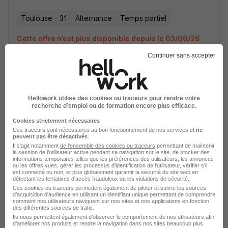
Toulouse - 31
Alternance
Temps partiel
Cette offre n’est plus disponible depuis le 03/06/26
Continuer sans accepter
Hellowork utilise des cookies ou traceurs pour rendre votre
recherche d’emploi ou de formation encore plus efficace.
Réceptionniste en Alternance H/F
Cookies strictement nécessaires
Académie du Tourisme
Ces traceurs sont nécessaires au bon fonctionnement de nos services et
ne
peuvent pas être désactivés
.
Il s'agit notamment
de l'ensemble des cookies ou traceurs
permettant de maintenir
Toulouse - 31
Alternance
Temps partiel
la session de l'utilisateur active pendant sa navigation sur le site, de stocker des
informations temporaires telles que les préférences des utilisateurs, les annonces
ou les offres vues, gérer les processus d'identification de l'utilisateur, vérifier s'il
Cette offre n’est plus disponible depuis le 03/06/26
est connecté ou non, et plus globalement garantir la sécurité du site web en
détectant les tentatives d'accès frauduleux ou les violations de sécurité.
Ces cookies ou traceurs permettent également de piloter et suivre les sources
d'acquisition d'audience en utilisant un identifiant unique permettant de comprendre
comment nos utilisateurs naviguent sur nos sites et nos applications en fonction
des différentes sources de trafic.
Ils nous permettent également d’observer le comportement de nos utilisateurs afin
d'améliorer nos produits et rendre la navigation dans nos sites beaucoup plus