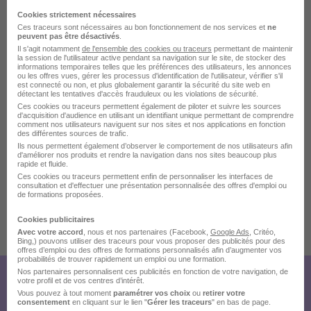
Cookies strictement nécessaires
Ces traceurs sont nécessaires au bon fonctionnement de nos services et
ne
peuvent pas être désactivés
.
Il s'agit notamment
de l'ensemble des cookies ou traceurs
permettant de maintenir
la session de l'utilisateur active pendant sa navigation sur le site, de stocker des
La carte
informations temporaires telles que les préférences des utilisateurs, les annonces
ou les offres vues, gérer les processus d'identification de l'utilisateur, vérifier s'il
est connecté ou non, et plus globalement garantir la sécurité du site web en
31 Rue de la Mare À Tissier
détectant les tentatives d'accès frauduleux ou les violations de sécurité.
10 de plus
91280 Saint-Pierre-du-Perray
Ces cookies ou traceurs permettent également de piloter et suivre les sources
d'acquisition d'audience en utilisant un identifiant unique permettant de comprendre
comment nos utilisateurs naviguent sur nos sites et nos applications en fonction
des différentes sources de trafic.
Ils nous permettent également d’observer le comportement de nos utilisateurs afin
d'améliorer nos produits et rendre la navigation dans nos sites beaucoup plus
Localiser le poste
rapide et fluide.
Ces cookies ou traceurs permettent enfin de personnaliser les interfaces de
consultation et d'effectuer une présentation personnalisée des offres d'emploi ou
de formations proposées.
Cookies publicitaires
Publiée le 28/07/2026 - Réf : 3717749/26944438 RP/91S
Avec votre accord
, nous et nos partenaires (Facebook,
Google Ads
, Critéo,
Bing,) pouvons utiliser des traceurs pour vous proposer des publicités pour des
offres d’emploi ou des offres de formations personnalisés afin d’augmenter vos
probabilités de trouver rapidement un emploi ou une formation.
Nos partenaires personnalisent ces publicités en fonction de votre navigation, de
votre profil et de vos centres d’intérêt.
Créez votre compte Hellowork et
Vous pouvez à tout moment
paramétrer vos choix
ou
retirer votre
consentement
en cliquant sur le lien "
Gérer les traceurs
" en bas de page.
envoyez votre candidature !