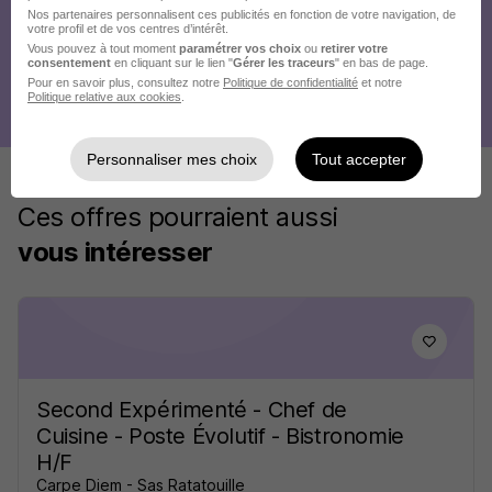
Nos partenaires personnalisent ces publicités en fonction de votre navigation, de
votre profil et de vos centres d’intérêt.
Vous pouvez à tout moment
paramétrer vos choix
ou
retirer votre
consentement
en cliquant sur le lien "
Gérer les traceurs
" en bas de page.
Pour en savoir plus, consultez notre
Politique de confidentialité
et notre
Politique relative aux cookies
.
Personnaliser mes choix
Tout accepter
Ces offres pourraient aussi
vous intéresser
Second Expérimenté - Chef de
Cuisine - Poste Évolutif - Bistronomie
H/F
Carpe Diem - Sas Ratatouille