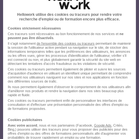
Hellowork utilise des cookies ou traceurs pour rendre votre
recherche d’emploi ou de formation encore plus efficace.
Cookies strictement nécessaires
Ces traceurs sont nécessaires au bon fonctionnement de nos services et
ne
peuvent pas être désactivés
.
Il s'agit notamment
de l'ensemble des cookies ou traceurs
permettant de maintenir
la session de l'utilisateur active pendant sa navigation sur le site, de stocker des
informations temporaires telles que les préférences des utilisateurs, les annonces
ou les offres vues, gérer les processus d'identification de l'utilisateur, vérifier s'il
est connecté ou non, et plus globalement garantir la sécurité du site web en
détectant les tentatives d'accès frauduleux ou les violations de sécurité.
Ces cookies ou traceurs permettent également de piloter et suivre les sources
d'acquisition d'audience en utilisant un identifiant unique permettant de comprendre
comment nos utilisateurs naviguent sur nos sites et nos applications en fonction
des différentes sources de trafic.
Ils nous permettent également d’observer le comportement de nos utilisateurs afin
d'améliorer nos produits et rendre la navigation dans nos sites beaucoup plus
rapide et fluide.
Ces cookies ou traceurs permettent enfin de personnaliser les interfaces de
consultation et d'effectuer une présentation personnalisée des offres d'emploi ou
de formations proposées.
Cookies publicitaires
Avec votre accord
, nous et nos partenaires (Facebook,
Google Ads
, Critéo,
Bing,) pouvons utiliser des traceurs pour vous proposer des publicités pour des
offres d’emploi ou des offres de formations personnalisés afin d’augmenter vos
probabilités de trouver rapidement un emploi ou une formation.