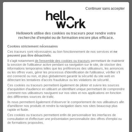
Continuer sans accepter
Hellowork utilise des cookies ou traceurs pour rendre votre
recherche d’emploi ou de formation encore plus efficace.
Consultant en Recrutement H/F
LHH Recruitment Solutions
Cookies strictement nécessaires
Ces traceurs sont nécessaires au bon fonctionnement de nos services et
ne
peuvent pas être désactivés
.
Cluses - 74
CDD
Temps partiel
Il s'agit notamment
de l'ensemble des cookies ou traceurs
permettant de maintenir
la session de l'utilisateur active pendant sa navigation sur le site, de stocker des
informations temporaires telles que les préférences des utilisateurs, les annonces
Cette offre n’est plus disponible depuis le 02/06/26
ou les offres vues, gérer les processus d'identification de l'utilisateur, vérifier s'il
est connecté ou non, et plus globalement garantir la sécurité du site web en
détectant les tentatives d'accès frauduleux ou les violations de sécurité.
Ces cookies ou traceurs permettent également de piloter et suivre les sources
d'acquisition d'audience en utilisant un identifiant unique permettant de comprendre
comment nos utilisateurs naviguent sur nos sites et nos applications en fonction
des différentes sources de trafic.
Ils nous permettent également d’observer le comportement de nos utilisateurs afin
d'améliorer nos produits et rendre la navigation dans nos sites beaucoup plus
rapide et fluide.
Ces cookies ou traceurs permettent enfin de personnaliser les interfaces de
Consultant en Recrutement H/F
consultation et d'effectuer une présentation personnalisée des offres d'emploi ou
LHH Recruitment Solutions
de formations proposées.