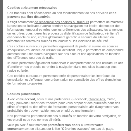
Conseiller Insertion Professionnelle -
Cookies strictement nécessaires
Alternance - Adoma 75 H/F
Ces traceurs sont nécessaires au bon fonctionnement de nos services et
ne
peuvent pas être désactivés
.
CDC Habitat
Il s'agit notamment
de l'ensemble des cookies ou traceurs
permettant de maintenir
la session de l'utilisateur active pendant sa navigation sur le site, de stocker des
informations temporaires telles que les préférences des utilisateurs, les annonces
ou les offres vues, gérer les processus d'identification de l'utilisateur, vérifier s'il
Paris - 75
Alternance
492,22 - 1 823,03 € / mois
est connecté ou non, et plus globalement garantir la sécurité du site web en
détectant les tentatives d'accès frauduleux ou les violations de sécurité.
Ces cookies ou traceurs permettent également de piloter et suivre les sources
d'acquisition d'audience en utilisant un identifiant unique permettant de comprendre
Voir l’offre
il y a 12 jours
comment nos utilisateurs naviguent sur nos sites et nos applications en fonction
des différentes sources de trafic.
Ils nous permettent également d’observer le comportement de nos utilisateurs afin
d'améliorer nos produits et rendre la navigation dans nos sites beaucoup plus
rapide et fluide.
Ces cookies ou traceurs permettent enfin de personnaliser les interfaces de
consultation et d'effectuer une présentation personnalisée des offres d'emploi ou
de formations proposées.
Cookies publicitaires
Alternance - Conseiller en Insertion
Avec votre accord
, nous et nos partenaires (Facebook,
Google Ads
, Critéo,
Bing,) pouvons utiliser des traceurs pour vous proposer des publicités pour des
Sociale - BTS E.S.F H/F
offres d’emploi ou des offres de formations personnalisés afin d’augmenter vos
probabilités de trouver rapidement un emploi ou une formation.
AURLOM
Nos partenaires personnalisent ces publicités en fonction de votre navigation, de
votre profil et de vos centres d’intérêt.
Paris - 75
Alternance
400 - 1 400 € / mois
2 ans
Vous pouvez à tout moment
paramétrer vos choix
ou
retirer votre
consentement
en cliquant sur le lien "
Gérer les traceurs
" en bas de page.