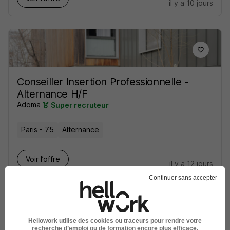
il y a 10 jours
Conseiller Insertion Professionnelle -
Alternance H/F
Adoma
Super recruteur
Paris - 75
Alternance
Voir l’offre
il y a 12 jours
Continuer sans accepter
Hellowork utilise des cookies ou traceurs pour rendre votre
recherche d’emploi ou de formation encore plus efficace.