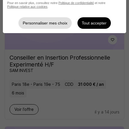
Pour en savoir plus, consultez notre
Politique de confidentialité
et notre
Politique relative aux cookies
.
Voir l’offre
il y a 13 jours
Personnaliser mes choix
Tout accepter
Conseiller en Insertion Professionnelle
Experimenté H/F
SAM INVEST
Paris 18e - Paris 19e - 75
CDD
31 000 € / an
6 mois
Voir l’offre
il y a 14 jours