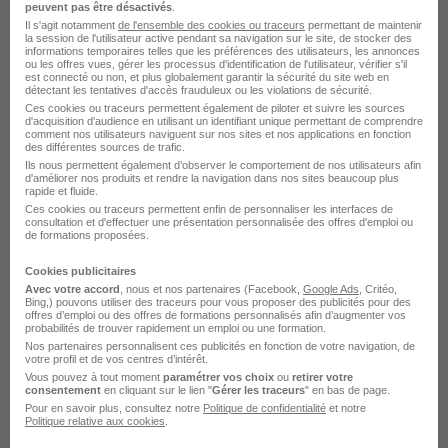
Brest - 29
CDI
Temps partiel
peuvent pas être désactivés
.
Il s'agit notamment
de l'ensemble des cookies ou traceurs
permettant de maintenir
la session de l'utilisateur active pendant sa navigation sur le site, de stocker des
Cette offre n’est plus disponible depuis le 05/06/26
informations temporaires telles que les préférences des utilisateurs, les annonces
ou les offres vues, gérer les processus d'identification de l'utilisateur, vérifier s'il
est connecté ou non, et plus globalement garantir la sécurité du site web en
détectant les tentatives d'accès frauduleux ou les violations de sécurité.
Ces cookies ou traceurs permettent également de piloter et suivre les sources
d'acquisition d'audience en utilisant un identifiant unique permettant de comprendre
comment nos utilisateurs naviguent sur nos sites et nos applications en fonction
des différentes sources de trafic.
Ils nous permettent également d’observer le comportement de nos utilisateurs afin
d'améliorer nos produits et rendre la navigation dans nos sites beaucoup plus
rapide et fluide.
Cheffe - Chef de Projet Technique H/F
Ces cookies ou traceurs permettent enfin de personnaliser les interfaces de
Capgemini
consultation et d'effectuer une présentation personnalisée des offres d'emploi ou
de formations proposées.
Brest - 29
CDI
Temps partiel
Cookies publicitaires
Avec votre accord
, nous et nos partenaires (Facebook,
Google Ads
, Critéo,
Bing,) pouvons utiliser des traceurs pour vous proposer des publicités pour des
Cette offre n’est plus disponible depuis le 05/06/26
offres d’emploi ou des offres de formations personnalisés afin d’augmenter vos
probabilités de trouver rapidement un emploi ou une formation.
Nos partenaires personnalisent ces publicités en fonction de votre navigation, de
votre profil et de vos centres d’intérêt.
Vous pouvez à tout moment
paramétrer vos choix
ou
retirer votre
consentement
en cliquant sur le lien "
Gérer les traceurs
" en bas de page.
Pour en savoir plus, consultez notre
Politique de confidentialité
et notre
Politique relative aux cookies
.