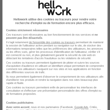
H/F
MANPOWER - LUXEMBOURG
Luxembourg
CDI
Hellowork utilise des cookies ou traceurs pour rendre votre
recherche d’emploi ou de formation encore plus efficace.
Cookies strictement nécessaires
Voir l’offre
il y a 2 jours
Ces traceurs sont nécessaires au bon fonctionnement de nos services et
ne
peuvent pas être désactivés
.
Il s'agit notamment
de l'ensemble des cookies ou traceurs
permettant de maintenir
la session de l'utilisateur active pendant sa navigation sur le site, de stocker des
informations temporaires telles que les préférences des utilisateurs, les annonces
ou les offres vues, gérer les processus d'identification de l'utilisateur, vérifier s'il
est connecté ou non, et plus globalement garantir la sécurité du site web en
détectant les tentatives d'accès frauduleux ou les violations de sécurité.
Ces cookies ou traceurs permettent également de piloter et suivre les sources
d'acquisition d'audience en utilisant un identifiant unique permettant de comprendre
comment nos utilisateurs naviguent sur nos sites et nos applications en fonction
Chef - Cheffe de Projet Infrastructure
des différentes sources de trafic.
Ferroviaire H/F
Ils nous permettent également d’observer le comportement de nos utilisateurs afin
d'améliorer nos produits et rendre la navigation dans nos sites beaucoup plus
Artelia
rapide et fluide.
Ces cookies ou traceurs permettent enfin de personnaliser les interfaces de
consultation et d'effectuer une présentation personnalisée des offres d'emploi ou
de formations proposées.
Paris - 75
CDI
Télétravail occasionnel
Cookies publicitaires
Avec votre accord
, nous et nos partenaires (Facebook,
Google Ads
, Critéo,
Voir l’offre