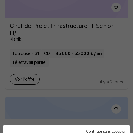
Chef de Projet Infrastructure IT Senior
H/F
Klanik
Toulouse - 31
CDI
45 000 - 55 000 € / an
Télétravail partiel
Voir l’offre
il y a 2 jours
Chef de Projet Infrastructure - VRD
Continuer sans accepter