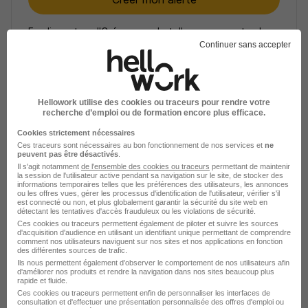
En cliquant sur "Créer mon alerte", vous acceptez les
CGU
et déclarez avoir pris connaissance de la
Continuer sans accepter
politique de protection des données du site
hellowork.com.
Hellowork utilise des cookies ou traceurs pour rendre votre
recherche d’emploi ou de formation encore plus efficace.
Cookies strictement nécessaires
Ces traceurs sont nécessaires au bon fonctionnement de nos services et
ne
peuvent pas être désactivés
.
Il s'agit notamment
de l'ensemble des cookies ou traceurs
permettant de maintenir
Élargissez votre recherche
la session de l'utilisateur active pendant sa navigation sur le site, de stocker des
informations temporaires telles que les préférences des utilisateurs, les annonces
ou les offres vues, gérer les processus d'identification de l'utilisateur, vérifier s'il
Emploi Chef de secteur commercial Saint-
est connecté ou non, et plus globalement garantir la sécurité du site web en
détectant les tentatives d'accès frauduleux ou les violations de sécurité.
Jacques-de-la-Lande
Ces cookies ou traceurs permettent également de piloter et suivre les sources
d'acquisition d'audience en utilisant un identifiant unique permettant de comprendre
Emploi Commerce à Saint-Jacques-de-la-Lande
comment nos utilisateurs naviguent sur nos sites et nos applications en fonction
Emploi à Saint-Jacques-de-la-Lande
des différentes sources de trafic.
Entreprises qui recrutent à Saint-Jacques-de-la-Lande
Ils nous permettent également d’observer le comportement de nos utilisateurs afin
d'améliorer nos produits et rendre la navigation dans nos sites beaucoup plus
rapide et fluide.
Ces cookies ou traceurs permettent enfin de personnaliser les interfaces de
consultation et d'effectuer une présentation personnalisée des offres d'emploi ou