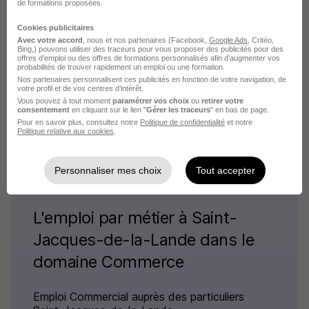
de formations proposées.
Cookies publicitaires
Emplois & formations
Avec votre accord
, nous et nos partenaires (Facebook,
Google Ads
, Critéo,
Bing,) pouvons utiliser des traceurs pour vous proposer des publicités pour des
offres d’emploi ou des offres de formations personnalisés afin d’augmenter vos
probabilités de trouver rapidement un emploi ou une formation.
Emploi Chef de secteur commercial
Nos partenaires personnalisent ces publicités en fonction de votre navigation, de
votre profil et de vos centres d’intérêt.
Emploi Commerce
Vous pouvez à tout moment
paramétrer vos choix
ou
retirer votre
Emploi Chef de secteur commercial Ille-et-
consentement
en cliquant sur le lien "
Gérer les traceurs
" en bas de page.
Pour en savoir plus, consultez notre
Politique de confidentialité
et notre
Vilaine
Politique relative aux cookies
.
Personnaliser mes choix
Tout accepter
L'emploi par métier à Saint-
Jacques-de-la-Lande dans le
domaine Commerce
Emploi Commercial auprès des particuliers