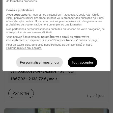
de formations proposées.
Cookies publicitaires
Voir l’offre
il y a 1 jour
Avec votre accord
, nous et nos partenaires (Facebook,
Google Ads
, Critéo,
Bing,) pouvons utiliser des traceurs pour vous proposer des publicités pour des
offres d’emploi ou des offres de formations personnalisés afin d’augmenter vos
probabilités de trouver rapidement un emploi ou une formation.
Nos partenaires personnalisent ces publicités en fonction de votre navigation, de
votre profil et de vos centres d’intérêt.
Vous pouvez à tout moment
paramétrer vos choix
ou
retirer votre
consentement
en cliquant sur le lien "
Gérer les traceurs
" en bas de page.
Pour en savoir plus, consultez notre
Politique de confidentialité
et notre
Politique relative aux cookies
.
Vendeur Polyvalent H/F
Au fil des Lots
Super recruteur
Personnaliser mes choix
Tout accepter
Saint-Jacques-de-la-Lande - 35
CDI
1 867,02 - 2 133,72 € / mois
Voir l’offre
il y a 1 jour