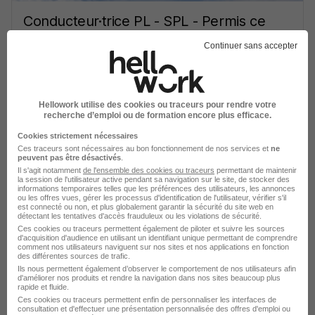
Conducteur·trice PL - SPL - Permis ce
+ Adr H/F
Continuer sans accepter
Transports ROUXEL
Saint-Jacques-de-la-Lande - 35
CDI
Hellowork utilise des cookies ou traceurs pour rendre votre
recherche d’emploi ou de formation encore plus efficace.
Voir l’offre
il y a 1 jour
Cookies strictement nécessaires
Ces traceurs sont nécessaires au bon fonctionnement de nos services et
ne
peuvent pas être désactivés
.
Il s'agit notamment
de l'ensemble des cookies ou traceurs
permettant de maintenir
la session de l'utilisateur active pendant sa navigation sur le site, de stocker des
informations temporaires telles que les préférences des utilisateurs, les annonces
ou les offres vues, gérer les processus d'identification de l'utilisateur, vérifier s'il
est connecté ou non, et plus globalement garantir la sécurité du site web en
détectant les tentatives d'accès frauduleux ou les violations de sécurité.
Ces cookies ou traceurs permettent également de piloter et suivre les sources
Conducteur de Car Scolaire H/F
d'acquisition d'audience en utilisant un identifiant unique permettant de comprendre
comment nos utilisateurs naviguent sur nos sites et nos applications en fonction
Groupe Orain
Super recruteur
des différentes sources de trafic.
Ils nous permettent également d’observer le comportement de nos utilisateurs afin
d'améliorer nos produits et rendre la navigation dans nos sites beaucoup plus
rapide et fluide.
Saint-Jacques-de-la-Lande - 35
CDI
Temps partiel
Ces cookies ou traceurs permettent enfin de personnaliser les interfaces de
13,30 € / heure
consultation et d'effectuer une présentation personnalisée des offres d'emploi ou