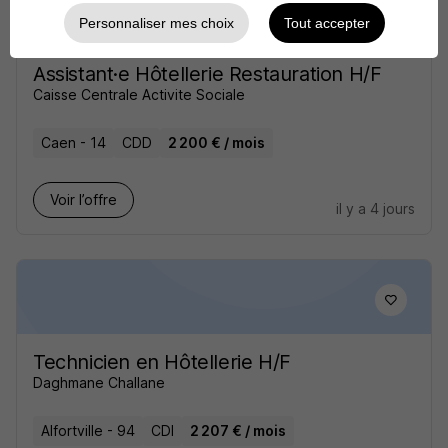
Personnaliser mes choix
Tout accepter
Assistant·e Hôtellerie Restauration H/F
Caisse Centrale Activite Sociale
Caen - 14
CDD
2 200 € / mois
Voir l’offre
il y a 4 jours
Technicien en Hôtellerie H/F
Daghmane Challane
Alfortville - 94
CDI
2 207 € / mois