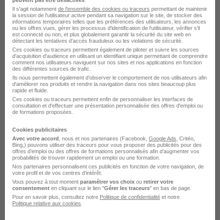
Il s'agit notamment
de l'ensemble des cookies ou traceurs
permettant de maintenir
la session de l'utilisateur active pendant sa navigation sur le site, de stocker des
informations temporaires telles que les préférences des utilisateurs, les annonces
Voir l’offre
il y a 4 jours
ou les offres vues, gérer les processus d'identification de l'utilisateur, vérifier s'il
est connecté ou non, et plus globalement garantir la sécurité du site web en
détectant les tentatives d'accès frauduleux ou les violations de sécurité.
Ces cookies ou traceurs permettent également de piloter et suivre les sources
d'acquisition d'audience en utilisant un identifiant unique permettant de comprendre
comment nos utilisateurs naviguent sur nos sites et nos applications en fonction
des différentes sources de trafic.
Ils nous permettent également d’observer le comportement de nos utilisateurs afin
d'améliorer nos produits et rendre la navigation dans nos sites beaucoup plus
rapide et fluide.
Ces cookies ou traceurs permettent enfin de personnaliser les interfaces de
Agent en Hôtellerie et Restauration
consultation et d'effectuer une présentation personnalisée des offres d'emploi ou
de formations proposées.
H/F
Association les Bruyeres
Cookies publicitaires
Avec votre accord
, nous et nos partenaires (Facebook,
Google Ads
, Critéo,
Bing,) pouvons utiliser des traceurs pour vous proposer des publicités pour des
Les Landes-Genusson - 85
CDD
offres d’emploi ou des offres de formations personnalisés afin d’augmenter vos
probabilités de trouver rapidement un emploi ou une formation.
Nos partenaires personnalisent ces publicités en fonction de votre navigation, de
votre profil et de vos centres d’intérêt.
Voir l’offre
il y a 4 jours
Vous pouvez à tout moment
paramétrer vos choix
ou
retirer votre
consentement
en cliquant sur le lien "
Gérer les traceurs
" en bas de page.
Pour en savoir plus, consultez notre
Politique de confidentialité
et notre
Politique relative aux cookies
.