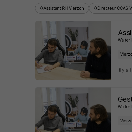
Assistant RH Vierzon
Directeur CCAS V
Assi
Walter 
Vierz
il y a 
Gest
Walter 
Vierz