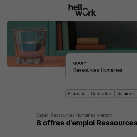
Aller au contenu principal
Effectuer une recherche d'emploi par localité
QUOI ?
Filtres
Contrats
Salaire
Emploi Ressources Humaines Vierzon
8
offres d'emploi
Ressources