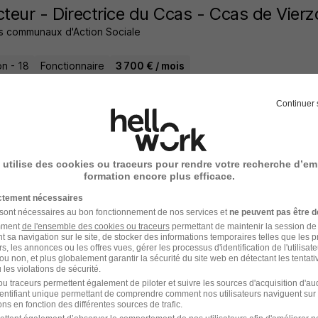
cteur - Directrice du Ccas - Ccas de Vier
s communaux d'Action Sociale
on - 18
Fonctionnaire
3 700 € / mois
11 jours
Continuer 
 utilise des cookies ou traceurs pour rendre votre recherche d’em
onsable d'Agence d'Emploi - Vierzon 18 
formation encore plus efficace.
a
ictement nécessaires
 sont nécessaires au bon fonctionnement de nos services et
ne peuvent pas être d
on - 18
CDI
35 000 - 45 000 € / an
amment
de l'ensemble des cookies ou traceurs
permettant de maintenir la session de l
t sa navigation sur le site, de stocker des informations temporaires telles que les 
rs, les annonces ou les offres vues, gérer les processus d'identification de l'utilisateur,
ou non, et plus globalement garantir la sécurité du site web en détectant les tentati
9 jours
les violations de sécurité.
u traceurs permettent également de piloter et suivre les sources d'acquisition d'a
identifiant unique permettant de comprendre comment nos utilisateurs naviguent sur 
ns en fonction des différentes sources de trafic.