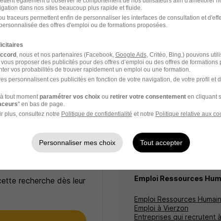
ettent également d’observer le comportement de nos utilisateurs afin d'améliorer no
igation dans nos sites beaucoup plus rapide et fluide.
ponsable Ressources Humaines H/F
u traceurs permettent enfin de personnaliser les interfaces de consultation et d'eff
cruitment Solutions
personnalisée des offres d'emploi ou de formations proposées.
icitaires
y - 36
CDI
accord
, nous et nos partenaires (Facebook,
Google Ads
, Critéo, Bing,) pouvons util
 vous proposer des publicités pour des offres d’emploi ou des offres de formations
ter vos probabilités de trouver rapidement un emploi ou une formation.
16 jours
es personnalisent ces publicités en fonction de votre navigation, de votre profil et 
à tout moment
paramétrer vos choix
ou
retirer votre consentement
en cliquant s
raceurs
" en bas de page.
r plus, consultez notre
Politique de confidentialité
et notre
Politique relative aux co
Personnaliser mes choix
Tout accepter
Élargissez votre r
Emploi Ressources Hum
cette recherche dès leur
Emploi Ressources Humai
Emploi à Vierzon
Entreprises qui recrutent 