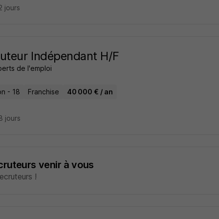
12 jours
uteur Indépendant H/F
erts de l'emploi
on - 18
Franchise
40 000 € / an
18 jours
ecruteurs venir à vous
cruteurs !