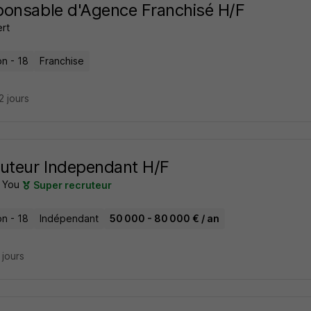
onsable d'Agence Franchisé H/F
rt
on - 18
Franchise
22 jours
uteur Independant H/F
 You
Super recruteur
on - 18
Indépendant
50 000 - 80 000 € / an
5 jours