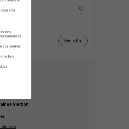
s produits et
ectuer une
iser des
 personnalisés
Voir l’offre
de vos centres
ur le lien
okies
.
echerche
aines Vierzon
nes
à Vierzon