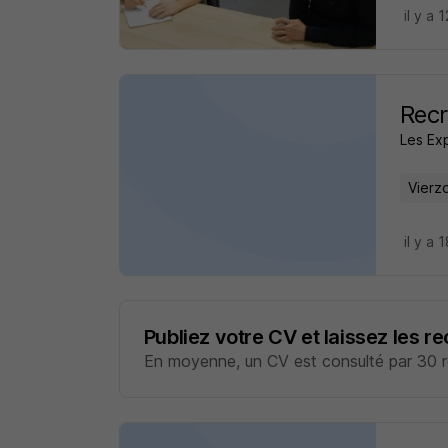
il y a 
Recr
Les Exp
Vierz
il y a 
Publiez votre CV et laissez les r
En moyenne, un CV est consulté par 30 re