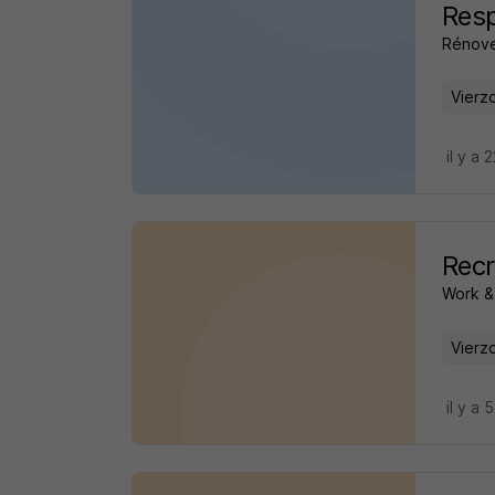
Resp
Rénove
Vierz
il y a 
Recr
Work &
Vierz
il y a 