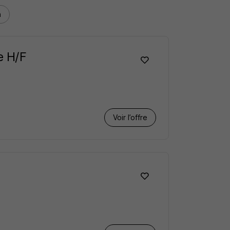
n
e H/F
Voir l’offre