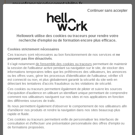
revuefrancaisedecomptabilite.fr
Continuer sans accepter
Les qualités et compétences pour
Hellowork utilise des cookies ou traceurs pour rendre votre
devenir Contrôleur interne
recherche d’emploi ou de formation encore plus efficace.
Cookies strictement nécessaires
Pour exercer le métier de contrôleur interne, la maîtrise
Ces traceurs sont nécessaires au bon fonctionnement de nos services et
ne
d’un grand nombre de compétences acquises grâce à
peuvent pas être désactivés
.
Il s'agit notamment
de l'ensemble des cookies ou traceurs
permettant de maintenir
une solide formation et de l’expérience est
la session de l'utilisateur active pendant sa navigation sur le site, de stocker des
informations temporaires telles que les préférences des utilisateurs, les annonces
indispensable. En voici une liste non exhaustive :
ou les offres vues, gérer les processus d'identification de l'utilisateur, vérifier s'il
est connecté ou non, et plus globalement garantir la sécurité du site web en
Avoir une bonne connaissance de toutes les
détectant les tentatives d'accès frauduleux ou les violations de sécurité.
activités d’une entreprise.
Ces cookies ou traceurs permettent également de piloter et suivre les sources
d'acquisition d'audience en utilisant un identifiant unique permettant de comprendre
Maîtriser les techniques d’audit et de contrôle
comment nos utilisateurs naviguent sur nos sites et nos applications en fonction
des différentes sources de trafic.
interne.
Ils nous permettent également d’observer le comportement de nos utilisateurs afin
Avoir une bonne connaissance générale des
d'améliorer nos produits et rendre la navigation dans nos sites beaucoup plus
rapide et fluide.
systèmes d’information.
Ces cookies ou traceurs permettent enfin de personnaliser les interfaces de
Disposer d’une très bonne maîtrise de
consultation et d'effectuer une présentation personnalisée des offres d'emploi ou
de formations proposées.
l’environnement réglementaire et de ses différentes