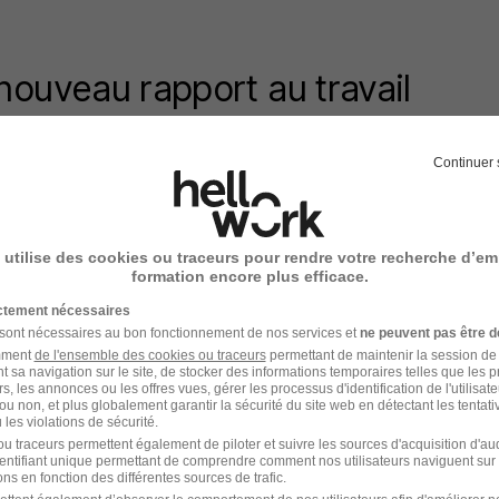
nouveau rapport au travail
Continuer 
s
avec conjoints semble aussi plus en phase avec les a
on de salariés, soucieux de bien faire la distinction en
t vie personnelle. Le Wall Street Journal souligne auss
 utilise des cookies ou traceurs pour rendre votre recherche d’em
us courante lorsqu'il n'y avait qu'un seul salaire pour to
formation encore plus efficace.
ent celui de l'homme. Les couples avaient un lien avec
ictement nécessaires
 chargeait de remercier les collaborateurs en invitant 
 sont nécessaires au bon fonctionnement de nos services et
ne peuvent pas être d
yages d'affaires ou séminaires. Une autre époque... A
amment
de l'ensemble des cookies ou traceurs
permettant de maintenir la session de l
t sa navigation sur le site, de stocker des informations temporaires telles que les 
, chacun a son propre employeur, ses propres soirées 
rs, les annonces ou les offres vues, gérer les processus d'identification de l'utilisateur,
ou non, et plus globalement garantir la sécurité du site web en détectant les tentati
 se rendre aux évènements professionnels de son part
les violations de sécurité.
u traceurs permettent également de piloter et suivre les sources d'acquisition d'a
identifiant unique permettant de comprendre comment nos utilisateurs naviguent sur 
sans leur conjoint, les salariés délaissent de plus en pl
ns en fonction des différentes sources de trafic.