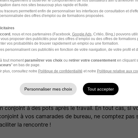
ettent également d’observer le comportement de nos utilisateurs afin d'améliorer no
stives, et les afterworks n’ont plus forcément la cote.
igation dans nos sites beaucoup plus rapide et fluide.
otait que seulement 11% des salariés plaçaient les rela
u traceurs permettent enfin de personnaliser les interfaces de consultation et d'eff
personnalisée des offres d'emploi ou de formations proposées.
s trois premiers critères de bien-être au travail. La plu
emploi, un bon salaire ou l’équilibre avec la vie privée.
icitaires
accord
, nous et nos partenaires (Facebook,
Google Ads
, Critéo, Bing,) pouvons util
n d’organiser un arbre de Noël afin de convier les salari
 vous proposer des publicités pour des offres d’emploi ou des offres de formations
ter vos probabilités de trouver rapidement un emploi ou une formation.
ènement comme un spectacle ou une animation dédiée.
es personnalisent ces publicités en fonction de votre navigation, de votre profil et 
aintiennent ce rendez-vous qui fait toujours plaisir en
à tout moment
paramétrer vos choix
ou
retirer votre consentement
en cliquant s
raceurs
" en bas de page.
s semblent malgré tout regretter de ne plus forcément 
r plus, consultez notre
Politique de confidentialité
et notre
Politique relative aux co
r conjoint. «
Quand on devient proche, et que ça fait 
e, on finit par avoir envie de connaître les proches, mai
Personnaliser mes choix
Tout accepter
 obligation, je comprends aussi que l’on veuille mettre
tre sa vie pro et sa vie perso.
» confie une salariée qui 
 conjoint à des pots après le travail. En tout cas, si 
conjoint à vos camarades de bureau, ne comptez pas s
ciliter la rencontre !