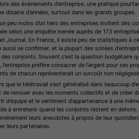
s lors des évènements d’entreprise, une pratique pourta
une dizaine d’années, surtout dans les grands groupes.
n peu moins d’un tiers des entreprises invitent des con
nnée selon une enquête menée auprès de 173 entreprise
et Journal. En France, il existe peu de statistiques à ce
aussi se confirmer, et la plupart des soirées d’entrepri
des conjoints. Souvent c’est la question budgétaire qui
, l’entreprise préfère consacrer de l’argent pour ses pro
oints de chacun représenterait un surcoût non négligeab
rs que le télétravail s’est généralisé dans beaucoup d’e
t de renouer avec les moments collectifs et de créer du
sprit d’équipe et le sentiment d’appartenance à une mêm
le à entretenir quand les conjoints restent en dehors. 
ereinement leurs anecdotes à propos de leur quotidien 
r leurs partenaires.