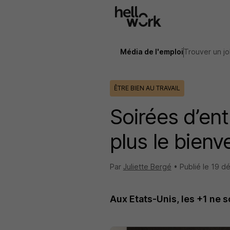
Aller au contenu principal
Média de l'emploi
Trouver un j
ÊTRE BIEN AU TRAVAIL
Soirées d’ent
plus le bienv
Par
Juliette Bergé
•
Publié le
19 d
Aux Etats-Unis, les +1 ne so