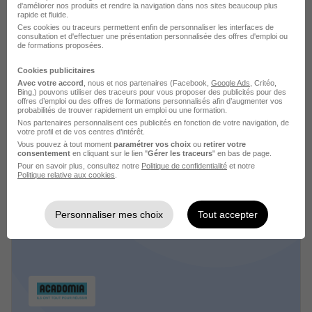
d'améliorer nos produits et rendre la navigation dans nos sites beaucoup plus
rapide et fluide.
Ces cookies ou traceurs permettent enfin de personnaliser les interfaces de
consultation et d'effectuer une présentation personnalisée des offres d'emploi ou
de formations proposées.
Cookies publicitaires
Avec votre accord
, nous et nos partenaires (Facebook,
Google Ads
, Critéo,
Bing,) pouvons utiliser des traceurs pour vous proposer des publicités pour des
offres d’emploi ou des offres de formations personnalisés afin d’augmenter vos
Michael Page recrutement
probabilités de trouver rapidement un emploi ou une formation.
Nos partenaires personnalisent ces publicités en fonction de votre navigation, de
votre profil et de vos centres d’intérêt.
Recrutement - Placement - Conseils RH
Vous pouvez à tout moment
paramétrer vos choix
ou
retirer votre
consentement
en cliquant sur le lien "
Gérer les traceurs
" en bas de page.
Pour en savoir plus, consultez notre
Politique de confidentialité
et notre
5 jobs
Découvrir
Politique relative aux cookies
.
Personnaliser mes choix
Tout accepter