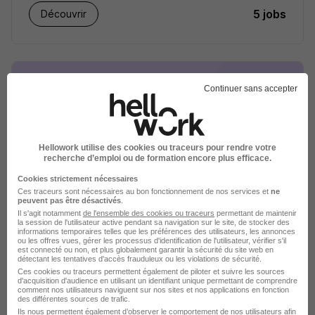
5 jobs
Découvrir
Continuer sans accepter
Hellowork utilise des cookies ou traceurs pour rendre votre
recherche d’emploi ou de formation encore plus efficace.
Cookies strictement nécessaires
Crit recrutement
Ces traceurs sont nécessaires au bon fonctionnement de nos services et
ne
peuvent pas être désactivés
.
Il s'agit notamment
de l'ensemble des cookies ou traceurs
permettant de maintenir
Recrutement - Placement - Conseils RH
la session de l'utilisateur active pendant sa navigation sur le site, de stocker des
informations temporaires telles que les préférences des utilisateurs, les annonces
ou les offres vues, gérer les processus d'identification de l'utilisateur, vérifier s'il
5 jobs
est connecté ou non, et plus globalement garantir la sécurité du site web en
Découvrir
détectant les tentatives d'accès frauduleux ou les violations de sécurité.
Ces cookies ou traceurs permettent également de piloter et suivre les sources
d'acquisition d'audience en utilisant un identifiant unique permettant de comprendre
comment nos utilisateurs naviguent sur nos sites et nos applications en fonction
des différentes sources de trafic.
Ils nous permettent également d’observer le comportement de nos utilisateurs afin