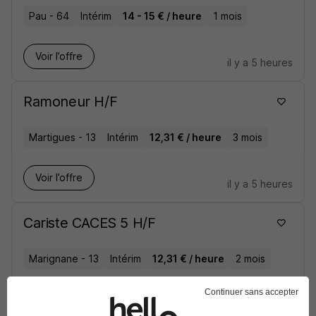
Pau - 64
Intérim
14 - 15 € / heure
1 mois
Voir l’offre
il y a 5 heures
Ramoneur H/F
Martigues - 13
Intérim
12,31 € / heure
3 mois
Voir l’offre
il y a 5 heures
Cariste CACES 5 H/F
Marignane - 13
Intérim
12,31 € / heure
2 mois
Continuer sans accepter
Voir l’offre
il y a 5 heures