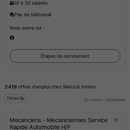
10 à 50 salariés
besoins quotidiens des entreprises de toutes tailles
à travers des solutions adaptées à chacun.
Pas de télétravail
Nous suivre sur :
Étapes de recrutement
2 419
offres d'emploi
chez WellJob Interim
Filtres
En cours
-
Historique
Mecanciens - Mecaniciennes Service
Rapide Automobile H/F