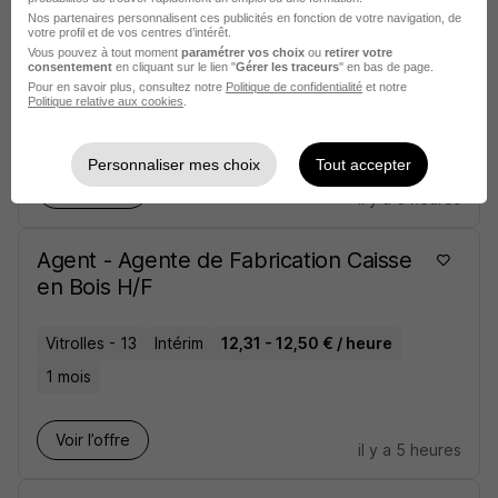
Nos partenaires personnalisent ces publicités en fonction de votre navigation, de
votre profil et de vos centres d’intérêt.
Ouvrier d'Abattoir - Ouvrière d'Abattoir
Vous pouvez à tout moment
paramétrer vos choix
ou
retirer votre
H/F
consentement
en cliquant sur le lien "
Gérer les traceurs
" en bas de page.
Pour en savoir plus, consultez notre
Politique de confidentialité
et notre
Politique relative aux cookies
.
Péronnas - 01
Intérim
12,31 € / heure
6 mois
Personnaliser mes choix
Tout accepter
Voir l’offre
il y a 5 heures
Agent - Agente de Fabrication Caisse
en Bois H/F
Vitrolles - 13
Intérim
12,31 - 12,50 € / heure
1 mois
Voir l’offre
il y a 5 heures