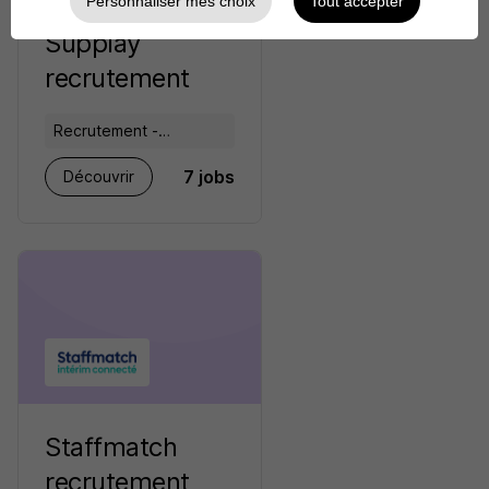
Personnaliser mes choix
Tout accepter
Supplay
recrutement
Recrutement -
Placement - Conseils
7 jobs
Découvrir
RH
Staffmatch
recrutement