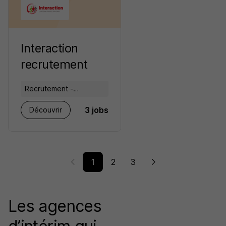
Interaction
recrutement
Recrutement -
Placement - Conseils
3 jobs
Découvrir
RH
1
2
3
Les agences