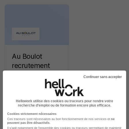
Au Boulot
recrutement
Continuer sans accepter
Recrutement -
Placement - Conseils
8 jobs
Découvrir
RH
Hellowork utilise des cookies ou traceurs pour rendre votre
recherche d’emploi ou de formation encore plus efficace.
Cookies strictement nécessaires
Ces traceurs sont nécessaires au bon fonctionnement de nos services et
ne
peuvent pas être désactivés
.
Il s'agit notamment
de l'ensemble des cookies ou traceurs
permettant de maintenir