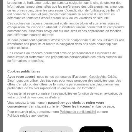
la session de l'utilisateur active pendant sa navigation sur le site, de stocker des
informations temporaires telles que les préférences des utilisateurs, les annonces
ou les offres vues, gérer les processus d'identification de l'utilisateur, vérifier s'il
est connecté ou non, et plus globalement garantir la sécurité du site web en
détectant les tentatives d'accès frauduleux ou les violations de sécurité.
Ces cookies ou traceurs permettent également de piloter et suivre les sources
d'acquisition d'audience en utilisant un identifiant unique permettant de comprendre
comment nos utilisateurs naviguent sur nos sites et nos applications en fonction
Intérim 31
des différentes sources de trafic.
Ils nous permettent également d’observer le comportement de nos utilisateurs afin
recrutement
d'améliorer nos produits et rendre la navigation dans nos sites beaucoup plus
rapide et fluide.
Ces cookies ou traceurs permettent enfin de personnaliser les interfaces de
consultation et d'effectuer une présentation personnalisée des offres d'emploi ou
Recrutement -
de formations proposées.
Placement - Conseils
8 jobs
Découvrir
Cookies publicitaires
RH
Avec votre accord
, nous et nos partenaires (Facebook,
Google Ads
, Critéo,
Bing,) pouvons utiliser des traceurs pour vous proposer des publicités pour des
offres d’emploi ou des offres de formations personnalisés afin d’augmenter vos
probabilités de trouver rapidement un emploi ou une formation.
Nos partenaires personnalisent ces publicités en fonction de votre navigation, de
votre profil et de vos centres d’intérêt.
Vous pouvez à tout moment
paramétrer vos choix
ou
retirer votre
consentement
en cliquant sur le lien "
Gérer les traceurs
" en bas de page.
Pour en savoir plus, consultez notre
Politique de confidentialité
et notre
Politique relative aux cookies
.