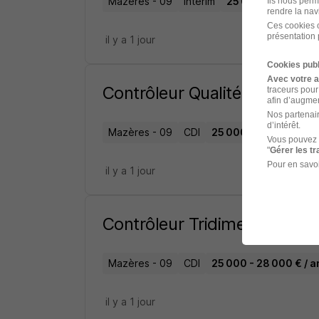
Mazères - 09
Intérim
25 000 - 28 000 € 
Ils nous perm
rendre la nav
Ces cookies o
présentation 
il y a 1 jour
Cookies publ
Avec votre 
Contrôleur Qualité Réceptio
traceurs pour
afin d’augmen
Nos partenair
d’intérêt.
Mazères - 09
CDI
25 000 - 28 000 € / a
Vous pouvez 
"
Gérer les t
Pour en savoi
il y a 1 jour
Contrôleur Tridimensionnel 
Mazères - 09
CDI
25 000 - 28 000 € / a
il y a 1 jour