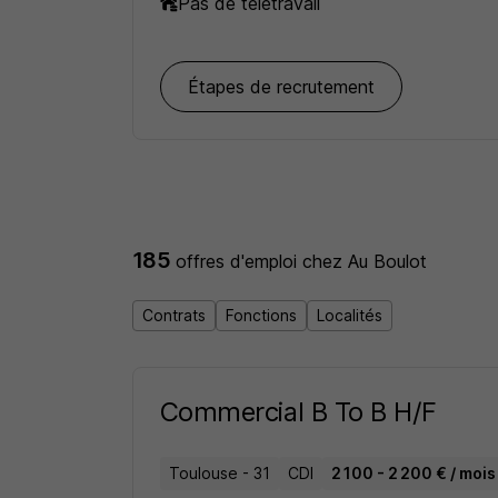
Pas de télétravail
Étapes de recrutement
185
offres d'emploi
chez Au Boulot
Contrats
Fonctions
Localités
Commercial B To B H/F
Toulouse - 31
CDI
2 100 - 2 200 € / mois