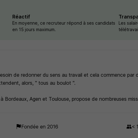
Réactif
Transp
En moyenne, ce recruteur répond à ses candidats
Les salai
en 15 jours maximum.
télétrava
esoin de redonner du sens au travail et cela commence par d
endent, alors, " tous au boulot ".
à Bordeaux, Agen et Toulouse, propose de nombreuses miss
 chaque jour les entreprises en recherche de talents et les c
Fondée en 2016
< 1