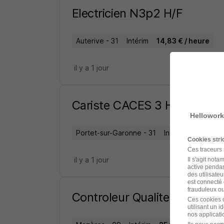
Electricien N3p2 H/F
Auterive - 31
Intérim
14,83 € / heure
il y a 1 jour
Cariste CACES 3 H/F
Hellowork
Portet-sur-Garonne - 31
Intérim
12,31 - 
Cookies str
Ces traceurs
il y a 1 jour
Il s'agit not
active pendan
des utilisateu
est connecté 
frauduleux ou 
Controleur Qualite Fai H/F
Ces cookies o
utilisant un 
nos applicatio