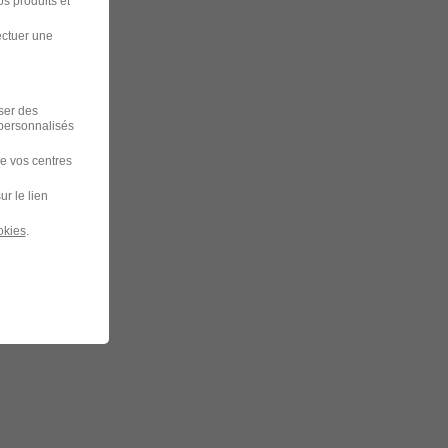
s produits et
ectuer une
iser des
 personnalisés
de vos centres
ur le lien
okies
.