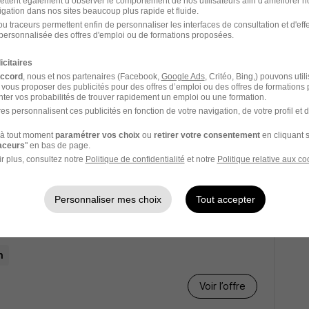
/ an
ettent également d’observer le comportement de nos utilisateurs afin d'améliorer no
igation dans nos sites beaucoup plus rapide et fluide.
u traceurs permettent enfin de personnaliser les interfaces de consultation et d'eff
Voir l’offre
personnalisée des offres d'emploi ou de formations proposées.
icitaires
accord
, nous et nos partenaires (Facebook,
Google Ads
, Critéo, Bing,) pouvons util
ns H/F
 vous proposer des publicités pour des offres d’emploi ou des offres de formations
ter vos probabilités de trouver rapidement un emploi ou une formation.
es personnalisent ces publicités en fonction de votre navigation, de votre profil et 
n
à tout moment
paramétrer vos choix
ou
retirer votre consentement
en cliquant s
raceurs
" en bas de page.
Voir l’offre
r plus, consultez notre
Politique de confidentialité
et notre
Politique relative aux co
Personnaliser mes choix
Tout accepter
H/F
n
Voir l’offre