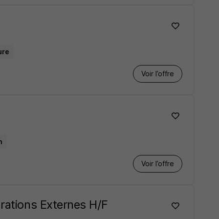
ure
Voir l’offre
n
Voir l’offre
arations Externes H/F