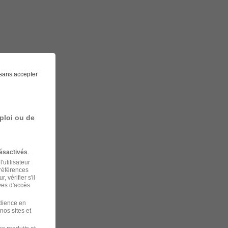
sans accepter
ploi ou de
ésactivés
.
'utilisateur
préférences
 vérifier s'il
ves d'accès
udience en
nos sites et