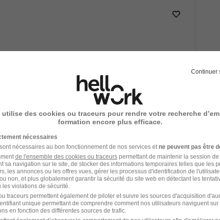
Voir l’offre
Continuer 
 utilise des cookies ou traceurs pour rendre votre recherche d’em
formation encore plus efficace.
13,50 € / heure
ictement nécessaires
 sont nécessaires au bon fonctionnement de nos services et
ne peuvent pas être d
Voir l’offre
amment
de l'ensemble des cookies ou traceurs
permettant de maintenir la session de l
t sa navigation sur le site, de stocker des informations temporaires telles que les 
rs, les annonces ou les offres vues, gérer les processus d'identification de l'utilisateur,
ou non, et plus globalement garantir la sécurité du site web en détectant les tentati
les violations de sécurité.
u traceurs permettent également de piloter et suivre les sources d'acquisition d'a
identifiant unique permettant de comprendre comment nos utilisateurs naviguent sur 
ns en fonction des différentes sources de trafic.