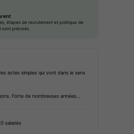
arent
res, étapes de recrutement et politique de
il sont précisés.
es actes simples qui vont dans le sens
ions. Forte de nombreuses années
andidats à la recherche d'un boulot
0 salariés