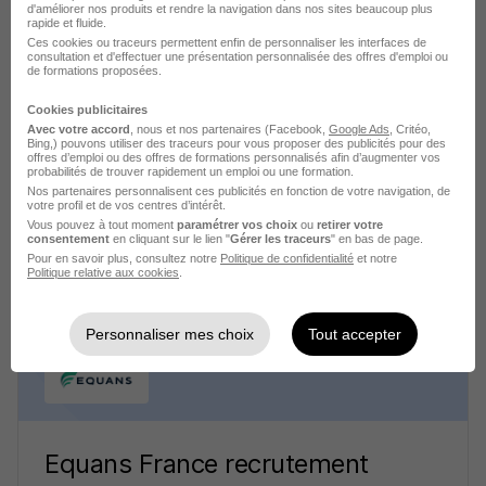
d'améliorer nos produits et rendre la navigation dans nos sites beaucoup plus
rapide et fluide.
Ces cookies ou traceurs permettent enfin de personnaliser les interfaces de
consultation et d'effectuer une présentation personnalisée des offres d'emploi ou
de formations proposées.
Crédit Agricole CIB recrutement
Cookies publicitaires
Avec votre accord
, nous et nos partenaires (Facebook,
Google Ads
, Critéo,
Bing,) pouvons utiliser des traceurs pour vous proposer des publicités pour des
Banque
offres d’emploi ou des offres de formations personnalisés afin d’augmenter vos
probabilités de trouver rapidement un emploi ou une formation.
Nos partenaires personnalisent ces publicités en fonction de votre navigation, de
3 jobs
Découvrir
votre profil et de vos centres d’intérêt.
Vous pouvez à tout moment
paramétrer vos choix
ou
retirer votre
consentement
en cliquant sur le lien "
Gérer les traceurs
" en bas de page.
Pour en savoir plus, consultez notre
Politique de confidentialité
et notre
Politique relative aux cookies
.
Personnaliser mes choix
Tout accepter
Equans France recrutement