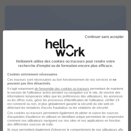
Continuer sans accepter
Piriou recrutement
Hellowork utilise des cookies ou traceurs pour rendre votre
recherche d’emploi ou de formation encore plus efficace.
Industrie / Navale
Cookies strictement nécessaires
Ces traceurs sont nécessaires au bon fonctionnement de nos services et
ne
peuvent pas être désactivés
.
3 jobs
Découvrir
Il s'agit notamment
de l'ensemble des cookies ou traceurs
permettant de maintenir
la session de l'utilisateur active pendant sa navigation sur le site, de stocker des
informations temporaires telles que les préférences des utilisateurs, les annonces
ou les offres vues, gérer les processus d'identification de l'utilisateur, vérifier s'il
est connecté ou non, et plus globalement garantir la sécurité du site web en
détectant les tentatives d'accès frauduleux ou les violations de sécurité.
Ces cookies ou traceurs permettent également de piloter et suivre les sources
d'acquisition d'audience en utilisant un identifiant unique permettant de comprendre
comment nos utilisateurs naviguent sur nos sites et nos applications en fonction
des différentes sources de trafic.
Ils nous permettent également d’observer le comportement de nos utilisateurs afin