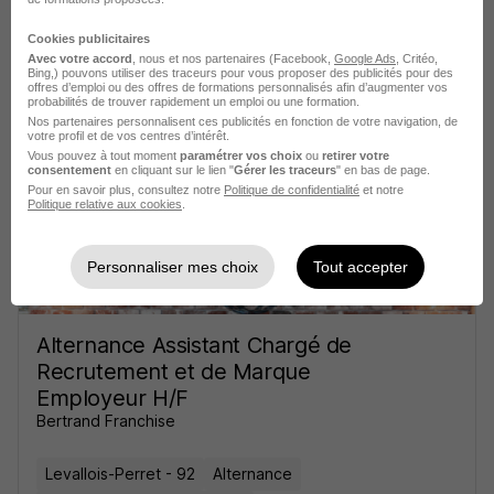
Chargé de Mission RH - en Alternance
Cookies publicitaires
H/F
Avec votre accord
, nous et nos partenaires (Facebook,
Google Ads
, Critéo,
Bing,) pouvons utiliser des traceurs pour vous proposer des publicités pour des
Carrefour
offres d’emploi ou des offres de formations personnalisés afin d’augmenter vos
probabilités de trouver rapidement un emploi ou une formation.
Nos partenaires personnalisent ces publicités en fonction de votre navigation, de
Massy - 91
Alternance
492,22 - 1 823,03 € / mois
votre profil et de vos centres d’intérêt.
Vous pouvez à tout moment
paramétrer vos choix
ou
retirer votre
consentement
en cliquant sur le lien "
Gérer les traceurs
" en bas de page.
Pour en savoir plus, consultez notre
Voir l’offre
Politique de confidentialité
et notre
il y a 26 jours
Politique relative aux cookies
.
Personnaliser mes choix
Tout accepter
Alternance Assistant Chargé de
Recrutement et de Marque
Employeur H/F
Bertrand Franchise
Levallois-Perret - 92
Alternance