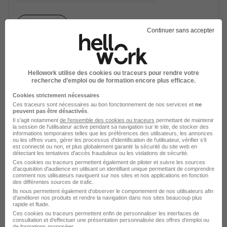
Voir l’offre
il y a 28 jours
Continuer sans accepter
Hellowork utilise des cookies ou traceurs pour rendre votre
recherche d’emploi ou de formation encore plus efficace.
Assistant Développement RH -
Cookies strictement nécessaires
Alternance H/F
Ces traceurs sont nécessaires au bon fonctionnement de nos services et
ne
peuvent pas être désactivés
.
Lagardère Travel Retail
Il s'agit notamment
de l'ensemble des cookies ou traceurs
permettant de maintenir
la session de l'utilisateur active pendant sa navigation sur le site, de stocker des
informations temporaires telles que les préférences des utilisateurs, les annonces
Levallois-Perret - 92
Alternance
ou les offres vues, gérer les processus d'identification de l'utilisateur, vérifier s'il
est connecté ou non, et plus globalement garantir la sécurité du site web en
détectant les tentatives d'accès frauduleux ou les violations de sécurité.
Ces cookies ou traceurs permettent également de piloter et suivre les sources
Voir l’offre
d'acquisition d'audience en utilisant un identifiant unique permettant de comprendre
il y a 14 jours
comment nos utilisateurs naviguent sur nos sites et nos applications en fonction
des différentes sources de trafic.
Ils nous permettent également d’observer le comportement de nos utilisateurs afin
d'améliorer nos produits et rendre la navigation dans nos sites beaucoup plus
rapide et fluide.
Ces cookies ou traceurs permettent enfin de personnaliser les interfaces de
consultation et d'effectuer une présentation personnalisée des offres d'emploi ou
de formations proposées.