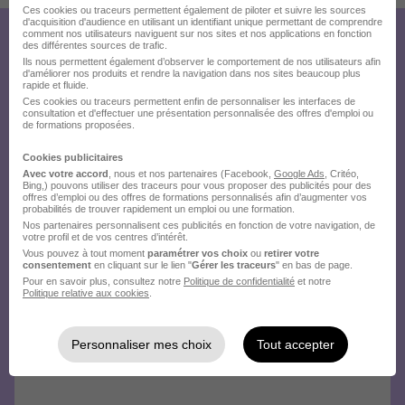
Ces cookies ou traceurs permettent également de piloter et suivre les sources
d'acquisition d'audience en utilisant un identifiant unique permettant de comprendre
comment nos utilisateurs naviguent sur nos sites et nos applications en fonction
Créez votre compte
des différentes sources de trafic.
Ils nous permettent également d’observer le comportement de nos utilisateurs afin
Hellowork et postulez
d'améliorer nos produits et rendre la navigation dans nos sites beaucoup plus
rapide et fluide.
Ces cookies ou traceurs permettent enfin de personnaliser les interfaces de
sur le site du recruteur !
consultation et d'effectuer une présentation personnalisée des offres d'emploi ou
de formations proposées.
Cookies publicitaires
Avec votre accord
, nous et nos partenaires (Facebook,
Google Ads
, Critéo,
Bing,) pouvons utiliser des traceurs pour vous proposer des publicités pour des
offres d’emploi ou des offres de formations personnalisés afin d’augmenter vos
probabilités de trouver rapidement un emploi ou une formation.
Nos partenaires personnalisent ces publicités en fonction de votre navigation, de
votre profil et de vos centres d’intérêt.
Vous pouvez à tout moment
paramétrer vos choix
ou
retirer votre
consentement
en cliquant sur le lien "
Gérer les traceurs
" en bas de page.
Pour en savoir plus, consultez notre
Politique de confidentialité
et notre
Politique relative aux cookies
.
Personnaliser mes choix
Tout accepter