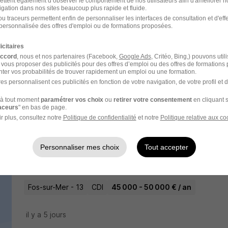
ettent également d’observer le comportement de nos utilisateurs afin d'améliorer no
igation dans nos sites beaucoup plus rapide et fluide.
il y a 15 jours
u traceurs permettent enfin de personnaliser les interfaces de consultation et d'eff
personnalisée des offres d'emploi ou de formations proposées.
Chargé d'Affaires H/F
icitaires
accord
, nous et nos partenaires (Facebook,
Google Ads
, Critéo, Bing,) pouvons util
John Cockerill
 vous proposer des publicités pour des offres d’emploi ou des offres de formations
ter vos probabilités de trouver rapidement un emploi ou une formation.
es personnalisent ces publicités en fonction de votre navigation, de votre profil et 
Fos-sur-Mer - 13
CDI
à tout moment
paramétrer vos choix
ou
retirer votre consentement
en cliquant s
raceurs
" en bas de page.
il y a 8 jours
r plus, consultez notre
Politique de confidentialité
et notre
Politique relative aux co
Chargé d'Affaires Chaudronnerie H/F
Personnaliser mes choix
Tout accepter
KALI Group
Fos-sur-Mer - 13
CDI
45 000 - 50 000 € / an
il y a 5 jours