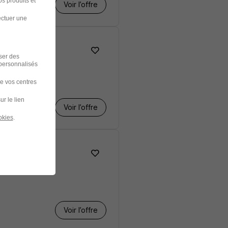
s produits et
Voir l’offre
ectuer une
iser des
 personnalisés
de vos centres
ur le lien
Voir l’offre
okies
.
Voir l’offre