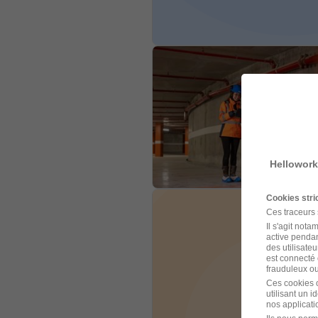
Hellowork
Cookies str
Ces traceurs
Il s'agit not
active pendan
des utilisateu
est connecté 
frauduleux ou 
Ces cookies o
utilisant un 
nos applicatio