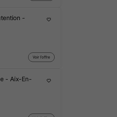
tention -
Voir l’offre
e - Aix-En-