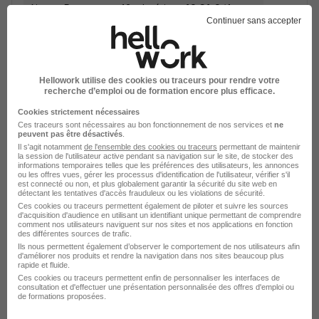
Aix-en-Provence - 13
Intérim
12,31 € / heure
Continuer sans accepter
Voir l’offre
il y a 1 jour
Hellowork utilise des cookies ou traceurs pour rendre votre
recherche d’emploi ou de formation encore plus efficace.
Cookies strictement nécessaires
Ces traceurs sont nécessaires au bon fonctionnement de nos services et
ne
peuvent pas être désactivés
.
Il s'agit notamment
de l'ensemble des cookies ou traceurs
permettant de maintenir
la session de l'utilisateur active pendant sa navigation sur le site, de stocker des
Chargé d'Accueil H/F
informations temporaires telles que les préférences des utilisateurs, les annonces
ou les offres vues, gérer les processus d'identification de l'utilisateur, vérifier s'il
LIP Tertiaire
est connecté ou non, et plus globalement garantir la sécurité du site web en
détectant les tentatives d'accès frauduleux ou les violations de sécurité.
Ces cookies ou traceurs permettent également de piloter et suivre les sources
Aix-en-Provence - 13
Intérim
2 000 € / mois
d'acquisition d'audience en utilisant un identifiant unique permettant de comprendre
comment nos utilisateurs naviguent sur nos sites et nos applications en fonction
4 mois
des différentes sources de trafic.
Ils nous permettent également d’observer le comportement de nos utilisateurs afin
d'améliorer nos produits et rendre la navigation dans nos sites beaucoup plus
rapide et fluide.
Voir l’offre
Ces cookies ou traceurs permettent enfin de personnaliser les interfaces de
il y a 1 jour
consultation et d'effectuer une présentation personnalisée des offres d'emploi ou
de formations proposées.