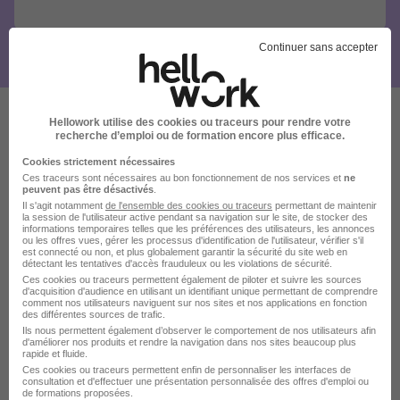
Continuer sans accepter
Hellowork utilise des cookies ou traceurs pour rendre votre
recherche d’emploi ou de formation encore plus efficace.
Ces offres pourraient aussi
Cookies strictement nécessaires
vous intéresser
Ces traceurs sont nécessaires au bon fonctionnement de nos services et
ne
peuvent pas être désactivés
.
Il s'agit notamment
de l'ensemble des cookies ou traceurs
permettant de maintenir
la session de l'utilisateur active pendant sa navigation sur le site, de stocker des
informations temporaires telles que les préférences des utilisateurs, les annonces
ou les offres vues, gérer les processus d'identification de l'utilisateur, vérifier s'il
est connecté ou non, et plus globalement garantir la sécurité du site web en
détectant les tentatives d'accès frauduleux ou les violations de sécurité.
Ces cookies ou traceurs permettent également de piloter et suivre les sources
d'acquisition d'audience en utilisant un identifiant unique permettant de comprendre
Charge de Relation Client H/F
comment nos utilisateurs naviguent sur nos sites et nos applications en fonction
des différentes sources de trafic.
GROUPE HEPPNER
Ils nous permettent également d’observer le comportement de nos utilisateurs afin
d'améliorer nos produits et rendre la navigation dans nos sites beaucoup plus
rapide et fluide.
Thouaré-sur-Loire - 44
CDI
Ces cookies ou traceurs permettent enfin de personnaliser les interfaces de
consultation et d'effectuer une présentation personnalisée des offres d'emploi ou
de formations proposées.