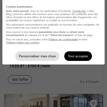
Voir l’offre
il y a 22 jours
Cookies publicitaires
Avec votre accord
, nous et nos partenaires (Facebook,
Google Ads
, Critéo,
Bing,) pouvons utiliser des traceurs pour vous proposer des publicités pour des
offres d’emploi ou des offres de formations personnalisés afin d’augmenter vos
probabilités de trouver rapidement un emploi ou une formation.
Nos partenaires personnalisent ces publicités en fonction de votre navigation, de
votre profil et de vos centres d’intérêt.
Vous pouvez à tout moment
paramétrer vos choix
ou
retirer votre
consentement
en cliquant sur le lien "
Gérer les traceurs
" en bas de page.
Pour en savoir plus, consultez notre
Politique de confidentialité
et notre
Conseiller Relation Client H/F
Politique relative aux cookies
.
Intrum Corporate
Personnaliser mes choix
Tout accepter
Sainte-Luce-sur-Loire - 44
CDD
1 829,47 - 2 100 € / mois
Voir l’offre
il y a 6 jours