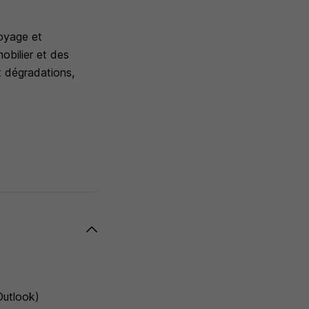
toyage et
mobilier et des
t dégradations,
Outlook)