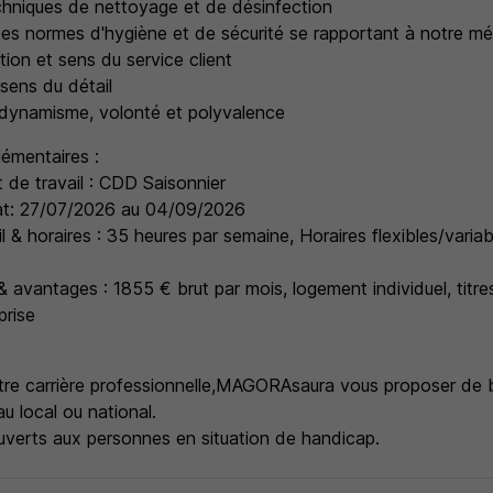
chniques de nettoyage et de désinfection
s normes d'hygiène et de sécurité se rapportant à notre mé
ion et sens du service client
sens du détail
, dynamisme, volonté et polyvalence
émentaires :
 de travail : CDD Saisonnier
at: 27/07/2026 au 04/09/2026
 & horaires : 35 heures par semaine, Horaires flexibles/variab
 avantages : 1855 € brut par mois, logement individuel, titres
prise
re carrière professionnelle,
MAGORA
saura vous proposer de b
au local ou national.
verts aux personnes en situation de handicap.