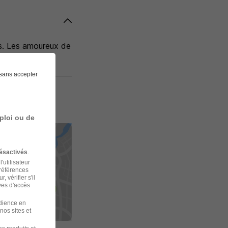
es. Les amoureux de
sans accepter
ploi ou de
ésactivés
.
'utilisateur
préférences
 vérifier s'il
ves d'accès
udience en
nos sites et