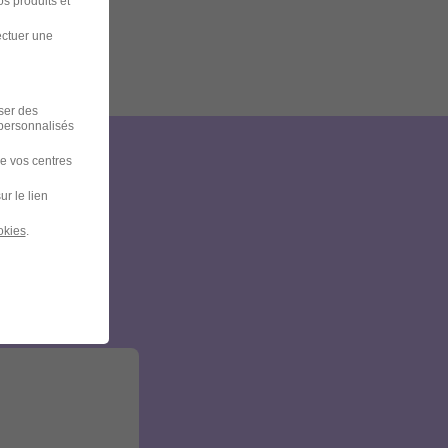
s produits et
ectuer une
iser des
 personnalisés
de vos centres
et
ur le lien
okies
.