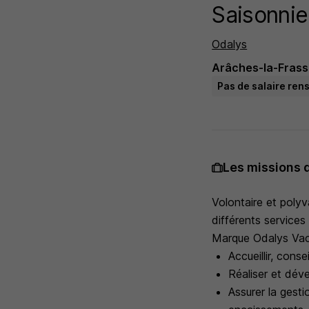
Saisonnie
Odalys
Arâches-la-Frass
Pas de salaire ren
Les missions 
Volontaire et polyva
différents services
Marque Odalys Va
Accueillir, cons
Réaliser et dév
Assurer la gesti