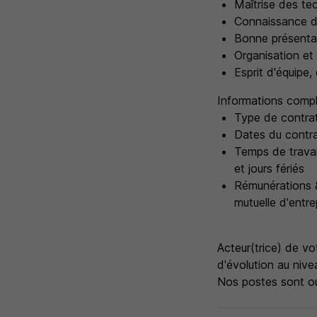
Maîtrise des te
Connaissance de
Bonne présentat
Organisation et 
Esprit d'équipe
Informations compl
Type de contrat
Dates du contr
Temps de travail
et jours fériés
Rémunérations &
mutuelle d'entre
Acteur(trice) de vot
d'évolution au nive
Nos postes sont ou