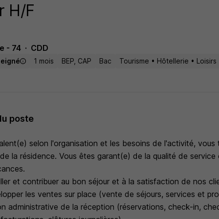
r H/F
e - 74
CDD
seigné
1 mois
BEP, CAP
Bac
Tourisme • Hôtellerie • Loisirs
du poste
lent(e) selon l'organisation et les besoins de l'activité, vous t
 de la résidence. Vous êtes garant(e) de la qualité de service 
cances.
eiller et contribuer au bon séjour et à la satisfaction de nos cli
elopper les ventes sur place (vente de séjours, services et pr
on administrative de la réception (réservations, check-in, che