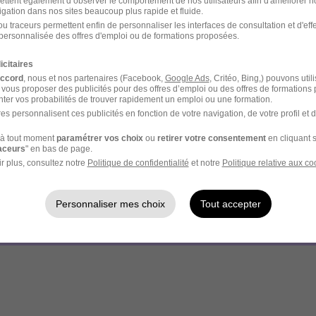
ettent également d’observer le comportement de nos utilisateurs afin d'améliorer no
igation dans nos sites beaucoup plus rapide et fluide.
u traceurs permettent enfin de personnaliser les interfaces de consultation et d'eff
- Réf : 4416633-36282033
personnalisée des offres d'emploi ou de formations proposées.
icitaires
accord
, nous et nos partenaires (Facebook,
Google Ads
, Critéo, Bing,) pouvons util
 vous proposer des publicités pour des offres d’emploi ou des offres de formations
ter vos probabilités de trouver rapidement un emploi ou une formation.
es personnalisent ces publicités en fonction de votre navigation, de votre profil et 
votre compte
Hellowork 
à tout moment
paramétrer vos choix
ou
retirer votre consentement
en cliquant s
raceurs
" en bas de page.
ez
r plus, consultez notre
Politique de confidentialité
et notre
Politique relative aux co
site du recruteur !
Personnaliser mes choix
Tout accepter