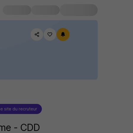
le site du recruteur
sme - CDD