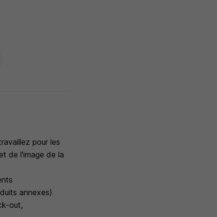
ravaillez pour les
et de l'image de la
ents
oduits annexes)
ck-out,