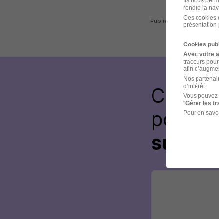
Ils nous perm
rendre la nav
Ces cookies o
Publiée le 29/07/2026 
présentation 
Cookies publ
Avec votre 
traceurs pour
afin d’augmen
Nos partenair
d’intérêt.
Créez 
Vous pouvez 
"
Gérer les t
postul
Pour en savoi
sur le 