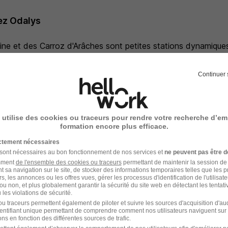
ez Odalys
aine et des Carroz d'Arâches sont petites stations dynamiqu
veront leur bonheur.
Continuer 
ages
asse
 utilise des cookies ou traceurs pour rendre votre recherche d’em
formation encore plus efficace.
ictement nécessaires
 sont nécessaires au bon fonctionnement de nos services et
ne peuvent pas être d
amment
de l'ensemble des cookies ou traceurs
permettant de maintenir la session de l
t sa navigation sur le site, de stocker des informations temporaires telles que les 
Localiser le poste
rs, les annonces ou les offres vues, gérer les processus d'identification de l'utilisateur,
ou non, et plus globalement garantir la sécurité du site web en détectant les tentati
les violations de sécurité.
u traceurs permettent également de piloter et suivre les sources d'acquisition d'a
identifiant unique permettant de comprendre comment nos utilisateurs naviguent sur 
ns en fonction des différentes sources de trafic.