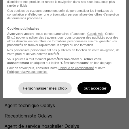
Odalys Valmeinier
d'améliorer nos produits et rendre la navigation dans nos sites beaucoup plus
rapide et fluide.
Ces cookies ou traceurs permettent enfin de personnaliser les interfaces de
Odalys Levallois-Perret
consultation et d'effectuer une présentation personnalisée des offres d'emploi ou
de formations proposées.
Odalys Nantes
Cookies publicitaires
Odalys Antibes
Avec votre accord
, nous et nos partenaires (Facebook,
Google Ads
, Critéo,
Bing,) pouvons utiliser des traceurs pour vous proposer des publicités pour des
offres d’emploi ou des offres de formations personnalisés afin d’augmenter vos
Odalys Arès
probabilités de trouver rapidement un emploi ou une formation.
Nos partenaires personnalisent ces publicités en fonction de votre navigation, de
Voir plus
votre profil et de vos centres d’intérêt.
Vous pouvez à tout moment
paramétrer vos choix
ou
retirer votre
consentement
en cliquant sur le lien "
Gérer les traceurs
" en bas de page.
Voir toutes les offres par ville chez Odalys
Pour en savoir plus, consultez notre
Politique de confidentialité
et notre
Politique relative aux cookies
.
Postuler chez Odalys par Métier
Personnaliser mes choix
Tout accepter
Femme de ménage Odalys
Agent technique Odalys
Réceptionniste Odalys
Agent de service hospitalier Odalys