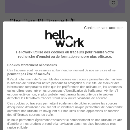
Chauffeur PL Toupie H/F
Partnaire
Continuer sans accepter
Saint-Julien-en-Genevois - 74
Intérim
13 € / heure
Travail de jour
+ 1
Hellowork utilise des cookies ou traceurs pour rendre votre
recherche d’emploi ou de formation encore plus efficace.
Cookies strictement nécessaires
Voir l’offre
il y a 1 jour
Ces traceurs sont nécessaires au bon fonctionnement de nos services et
ne
peuvent pas être désactivés
.
Il s'agit notamment
de l'ensemble des cookies ou traceurs
permettant de maintenir
la session de l'utilisateur active pendant sa navigation sur le site, de stocker des
informations temporaires telles que les préférences des utilisateurs, les annonces
ou les offres vues, gérer les processus d'identification de l'utilisateur, vérifier s'il
est connecté ou non, et plus globalement garantir la sécurité du site web en
détectant les tentatives d'accès frauduleux ou les violations de sécurité.
Ces cookies ou traceurs permettent également de piloter et suivre les sources
d'acquisition d'audience en utilisant un identifiant unique permettant de comprendre
comment nos utilisateurs naviguent sur nos sites et nos applications en fonction
Soyez l'un des premiers à postuler
des différentes sources de trafic.
Ils nous permettent également d’observer le comportement de nos utilisateurs afin
Vendeur Fruits et Légumes - Marée
d'améliorer nos produits et rendre la navigation dans nos sites beaucoup plus
Grand Frais H/F
rapide et fluide.