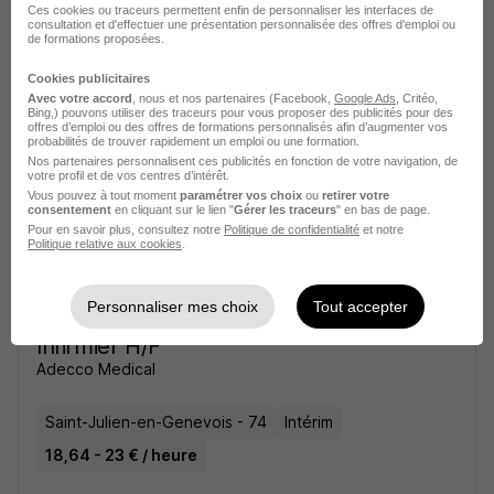
Ces cookies ou traceurs permettent enfin de personnaliser les interfaces de
Grand Frais le primeur et le fromager
consultation et d'effectuer une présentation personnalisée des offres d'emploi ou
de formations proposées.
Saint-Julien-en-Genevois - 74
CDI
Cookies publicitaires
Avec votre accord
, nous et nos partenaires (Facebook,
Google Ads
, Critéo,
1 980 - 2 030 € / mois
Bing,) pouvons utiliser des traceurs pour vous proposer des publicités pour des
offres d’emploi ou des offres de formations personnalisés afin d’augmenter vos
probabilités de trouver rapidement un emploi ou une formation.
Nos partenaires personnalisent ces publicités en fonction de votre navigation, de
Voir l’offre
il y a 1 jour
votre profil et de vos centres d’intérêt.
Vous pouvez à tout moment
paramétrer vos choix
ou
retirer votre
consentement
en cliquant sur le lien "
Gérer les traceurs
" en bas de page.
Pour en savoir plus, consultez notre
Politique de confidentialité
et notre
Politique relative aux cookies
.
Personnaliser mes choix
Tout accepter
Infirmier H/F
Adecco Medical
Saint-Julien-en-Genevois - 74
Intérim
18,64 - 23 € / heure