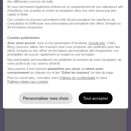
des différentes sources de trafic.
Ils nous permettent également d’observer le comportement de nos utilisateurs afin
d'améliorer nos produits et rendre la navigation dans nos sites beaucoup plus
rapide et fluide.
Ces cookies ou traceurs permettent enfin de personnaliser les interfaces de
consultation et d'effectuer une présentation personnalisée des offres d'emploi ou
de formations proposées.
Cookies publicitaires
Avec votre accord
, nous et nos partenaires (Facebook,
Google Ads
, Critéo,
Bing,) pouvons utiliser des traceurs pour vous proposer des publicités pour des
offres d’emploi ou des offres de formations personnalisés afin d’augmenter vos
probabilités de trouver rapidement un emploi ou une formation.
Nos partenaires personnalisent ces publicités en fonction de votre navigation, de
votre profil et de vos centres d’intérêt.
Vous pouvez à tout moment
paramétrer vos choix
ou
retirer votre
consentement
en cliquant sur le lien "
Gérer les traceurs
" en bas de page.
Pour en savoir plus, consultez notre
Politique de confidentialité
et notre
Politique relative aux cookies
.
Personnaliser mes choix
Tout accepter