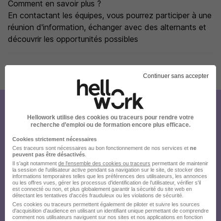
Comment en savoir plus ?
En contactant les équipes, vous pourrez participer à une
réunion d'information, échanger avec des alternants et
découvrir les opportunités possibles
Publiée le 07/08/2026 - Réf : 29318816 Gouvernant H/F IDF CA BTS
Continuer sans accepter
Créez votre compte Hellowork et
Hellowork utilise des cookies ou traceurs pour rendre votre
recherche d’emploi ou de formation encore plus efficace.
envoyez votre candidature !
Cookies strictement nécessaires
Ces traceurs sont nécessaires au bon fonctionnement de nos services et
ne
peuvent pas être désactivés
.
Il s'agit notamment
de l'ensemble des cookies ou traceurs
permettant de maintenir
la session de l'utilisateur active pendant sa navigation sur le site, de stocker des
informations temporaires telles que les préférences des utilisateurs, les annonces
ou les offres vues, gérer les processus d'identification de l'utilisateur, vérifier s'il
est connecté ou non, et plus globalement garantir la sécurité du site web en
détectant les tentatives d'accès frauduleux ou les violations de sécurité.
Ces cookies ou traceurs permettent également de piloter et suivre les sources
d'acquisition d'audience en utilisant un identifiant unique permettant de comprendre
comment nos utilisateurs naviguent sur nos sites et nos applications en fonction