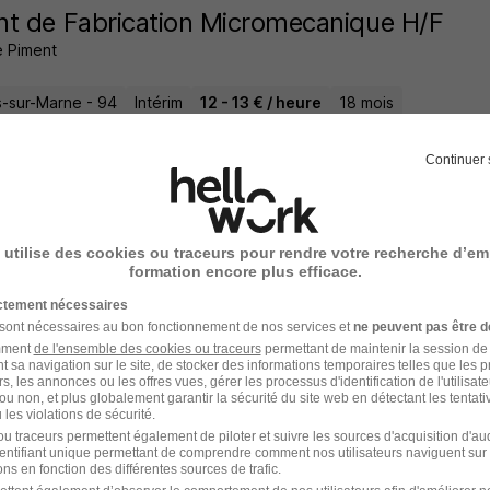
t de Fabrication Micromecanique H/F
 Piment
rs-sur-Marne - 94
Intérim
12 - 13 € / heure
18 mois
Continuer 
5 heures
 utilise des cookies ou traceurs pour rendre votre recherche d’em
urgien-Dentiste - Villiers-Sur-Marne 94 -
formation encore plus efficace.
Group
ictement nécessaires
 sont nécessaires au bon fonctionnement de nos services et
ne peuvent pas être d
rs-sur-Marne - 94
CDI
5 000 - 15 000 € / mois
amment
de l'ensemble des cookies ou traceurs
permettant de maintenir la session de l
t sa navigation sur le site, de stocker des informations temporaires telles que les 
rs, les annonces ou les offres vues, gérer les processus d'identification de l'utilisateur,
ou non, et plus globalement garantir la sécurité du site web en détectant les tentati
 jour
les violations de sécurité.
u traceurs permettent également de piloter et suivre les sources d'acquisition d'a
identifiant unique permettant de comprendre comment nos utilisateurs naviguent sur 
ns en fonction des différentes sources de trafic.