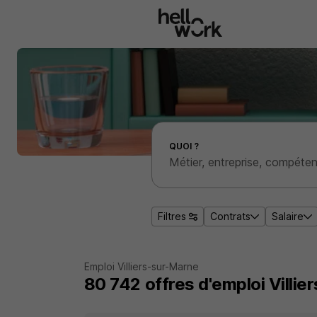
Aller au contenu principal
Effectuer une recherche d'emploi par localité
QUOI ?
Filtres
Contrats
Salaire
Emploi Villiers-sur-Marne
80 742
offres d'emploi
Villi