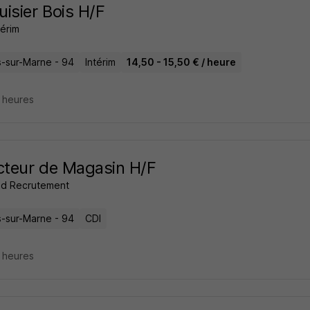
isier Bois H/F
térim
rs-sur-Marne - 94
Intérim
14,50 - 15,50 € / heure
5 heures
cteur de Magasin H/F
d Recrutement
rs-sur-Marne - 94
CDI
5 heures