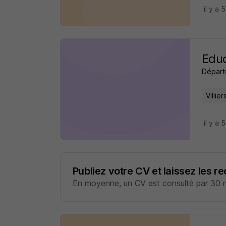
il y a 
Educ
Départ
Villie
il y a 
Publiez votre CV et laissez les r
En moyenne, un CV est consulté par 30 re