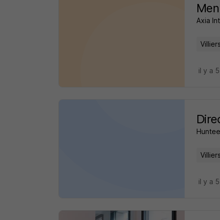
Menu
Axia In
Villie
il y a 
Dire
Huntee
Villie
il y a 