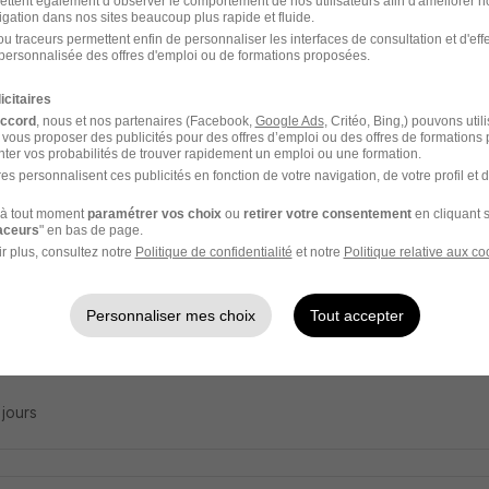
ettent également d’observer le comportement de nos utilisateurs afin d'améliorer no
igation dans nos sites beaucoup plus rapide et fluide.
stant Technique - Service Relation Techni
u traceurs permettent enfin de personnaliser les interfaces de consultation et d'eff
 IDF
personnalisée des offres d'emploi ou de formations proposées.
icitaires
rs-sur-Marne - 94
CDI
24 000 - 28 000 € / an
accord
, nous et nos partenaires (Facebook,
Google Ads
, Critéo, Bing,) pouvons util
 vous proposer des publicités pour des offres d’emploi ou des offres de formations
ter vos probabilités de trouver rapidement un emploi ou une formation.
2 jours
es personnalisent ces publicités en fonction de votre navigation, de votre profil et 
à tout moment
paramétrer vos choix
ou
retirer votre consentement
en cliquant s
raceurs
" en bas de page.
r plus, consultez notre
Politique de confidentialité
et notre
Politique relative aux co
eiller de Vente en Alternance H/F
 F2I
Personnaliser mes choix
Tout accepter
rs-sur-Marne - 94
Alternance
783 - 1 823 € / mois
2 ans
2 jours