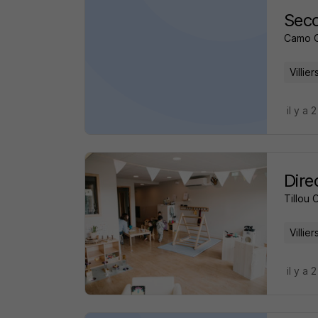
Seco
Camo 
Villie
il y a 
Dire
Tillou 
Villie
il y a 