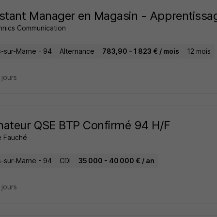
stant Manager en Magasin - Apprentissa
chnics Communication
rs-sur-Marne - 94
Alternance
783,90 - 1 823 € / mois
12 mois
4 jours
mateur QSE BTP Confirmé 94 H/F
 Fauché
rs-sur-Marne - 94
CDI
35 000 - 40 000 € / an
4 jours