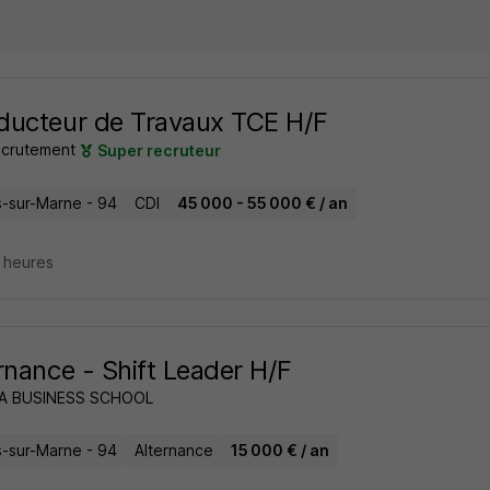
ucteur de Travaux TCE H/F
crutement
Super recruteur
rs-sur-Marne - 94
CDI
45 000 - 55 000 € / an
5 heures
rnance - Shift Leader H/F
A BUSINESS SCHOOL
rs-sur-Marne - 94
Alternance
15 000 € / an