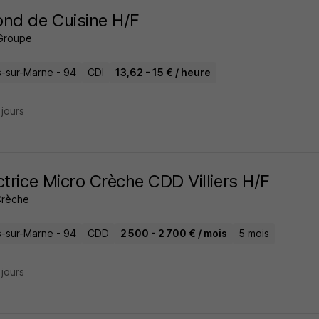
nd de Cuisine H/F
Groupe
rs-sur-Marne - 94
CDI
13,62 - 15 € / heure
2 jours
ctrice Micro Crèche CDD Villiers H/F
Crèche
rs-sur-Marne - 94
CDD
2 500 - 2 700 € / mois
5 mois
2 jours