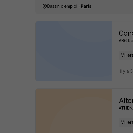
Bassin d’emploi :
Paris
Cond
AB6 Re
Villie
il y a 
Alte
ATHEN
Villie