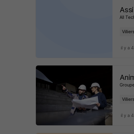
Assi
All Te
Villie
il y a 
Ani
Groupe
Villie
il y a 