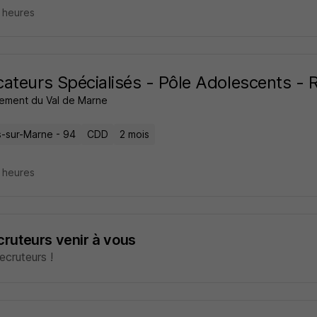
5 heures
ateurs Spécialisés - Pôle Adolescents - 
ement du Val de Marne
rs-sur-Marne - 94
CDD
2 mois
5 heures
ecruteurs venir à vous
cruteurs !