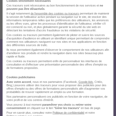
Cookies strictement nécessaires
Localiser le poste
Ces traceurs sont nécessaires au bon fonctionnement de nos services et
ne
peuvent pas être désactivés
.
Il s'agit notamment
de l'ensemble des cookies ou traceurs
permettant de maintenir
la session de l'utilisateur active pendant sa navigation sur le site, de stocker des
informations temporaires telles que les préférences des utilisateurs, les annonces
ou les offres vues, gérer les processus d'identification de l'utilisateur, vérifier s'il
est connecté ou non, et plus globalement garantir la sécurité du site web en
Publiée le 26/07/2026 - Réf : jtat7gcpcvii
détectant les tentatives d'accès frauduleux ou les violations de sécurité.
Ces cookies ou traceurs permettent également de piloter et suivre les sources
d'acquisition d'audience en utilisant un identifiant unique permettant de comprendre
comment nos utilisateurs naviguent sur nos sites et nos applications en fonction
des différentes sources de trafic.
Créez votre compte Hellowork et
Ils nous permettent également d’observer le comportement de nos utilisateurs afin
d'améliorer nos produits et rendre la navigation dans nos sites beaucoup plus
rapide et fluide.
envoyez votre candidature !
Ces cookies ou traceurs permettent enfin de personnaliser les interfaces de
consultation et d'effectuer une présentation personnalisée des offres d'emploi ou
de formations proposées.
Cookies publicitaires
Avec votre accord
, nous et nos partenaires (Facebook,
Google Ads
, Critéo,
Bing,) pouvons utiliser des traceurs pour vous proposer des publicités pour des
offres d’emploi ou des offres de formations personnalisés afin d’augmenter vos
probabilités de trouver rapidement un emploi ou une formation.
Nos partenaires personnalisent ces publicités en fonction de votre navigation, de
votre profil et de vos centres d’intérêt.
Vous pouvez à tout moment
paramétrer vos choix
ou
retirer votre
consentement
en cliquant sur le lien "
Gérer les traceurs
" en bas de page.
Pour en savoir plus, consultez notre
Politique de confidentialité
et notre
Politique relative aux cookies
.