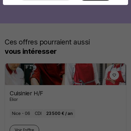
Ces offres pourraient aussi
vous intéresser
Cuisinier H/F
Elior
Nice - 06
CDI
23 500 € / an
Voir l’offre