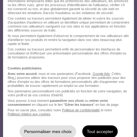
informations temporaires telles que les préférences des utilisateurs, les annonces
ou les offres vues, gérer les processus d'identification de l'utilisateur, vérifier s'il
est connecté ou non, et plus globalement garantir la sécurité du site web en
détectant les tentatives d'accès frauduleux ou les violations de sécurité.
Ces cookies ou traceurs permettent également de piloter et suivre les sources
d'acquisition d'audience en utilisant un identifiant unique permettant de comprendre
comment nos utilisateurs naviguent sur nos sites et nos applications en fonction
des différentes sources de trafic.
Ils nous permettent également d’observer le comportement de nos utilisateurs afin
d'améliorer nos produits et rendre la navigation dans nos sites beaucoup plus
rapide et fluide.
Ces cookies ou traceurs permettent enfin de personnaliser les interfaces de
consultation et d'effectuer une présentation personnalisée des offres d'emploi ou
de formations proposées.
Cookies publicitaires
Avec votre accord
, nous et nos partenaires (Facebook,
Google Ads
, Critéo,
Bing,) pouvons utiliser des traceurs pour vous proposer des publicités pour des
offres d’emploi ou des offres de formations personnalisés afin d’augmenter vos
probabilités de trouver rapidement un emploi ou une formation.
Nos partenaires personnalisent ces publicités en fonction de votre navigation, de
votre profil et de vos centres d’intérêt.
Vous pouvez à tout moment
paramétrer vos choix
ou
retirer votre
consentement
en cliquant sur le lien "
Gérer les traceurs
" en bas de page.
Pour en savoir plus, consultez notre
Politique de confidentialité
et notre
Politique relative aux cookies
.
Personnaliser mes choix
Tout accepter