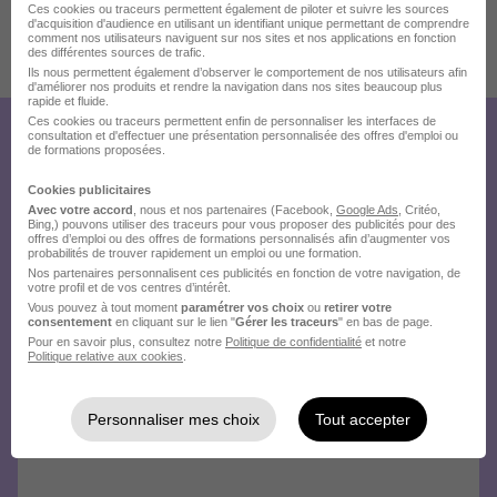
Ces cookies ou traceurs permettent également de piloter et suivre les sources
d'acquisition d'audience en utilisant un identifiant unique permettant de comprendre
comment nos utilisateurs naviguent sur nos sites et nos applications en fonction
Publiée le 04/08/2026 - Réf : 6715cd95-bd82-445b-9e40-
des différentes sources de trafic.
bd14332ba292_49000
Ils nous permettent également d’observer le comportement de nos utilisateurs afin
d'améliorer nos produits et rendre la navigation dans nos sites beaucoup plus
rapide et fluide.
Ces cookies ou traceurs permettent enfin de personnaliser les interfaces de
consultation et d'effectuer une présentation personnalisée des offres d'emploi ou
Créez votre compte
de formations proposées.
Hellowork et postulez
Cookies publicitaires
Avec votre accord
, nous et nos partenaires (Facebook,
Google Ads
, Critéo,
sur le site du recruteur !
Bing,) pouvons utiliser des traceurs pour vous proposer des publicités pour des
offres d’emploi ou des offres de formations personnalisés afin d’augmenter vos
probabilités de trouver rapidement un emploi ou une formation.
Nos partenaires personnalisent ces publicités en fonction de votre navigation, de
votre profil et de vos centres d’intérêt.
Vous pouvez à tout moment
paramétrer vos choix
ou
retirer votre
consentement
en cliquant sur le lien "
Gérer les traceurs
" en bas de page.
Pour en savoir plus, consultez notre
Politique de confidentialité
et notre
Politique relative aux cookies
.
Personnaliser mes choix
Tout accepter