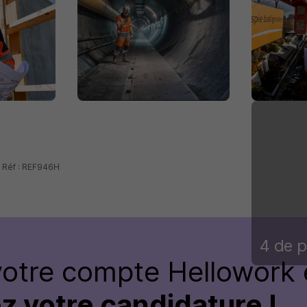
- Réf : REF946H
4 de p
votre compte Hellowork 
z votre candidature !