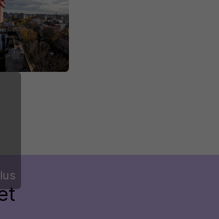
lus
et