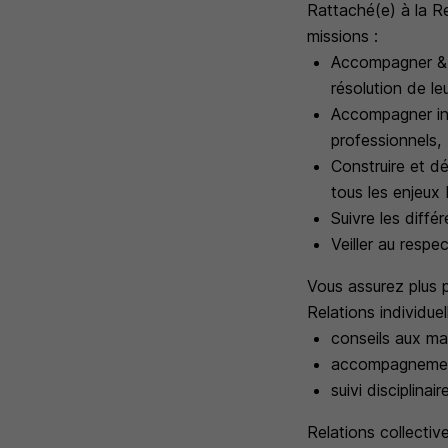
Rattaché(e) à la 
missions :
Accompagner & c
résolution de l
Accompagner indi
professionnels,
Construire et dé
tous les enjeux
Suivre les diff
Veiller au respe
Vous assurez plus p
Relations individuel
conseils aux m
accompagnemen
suivi disciplinair
Relations collectiv