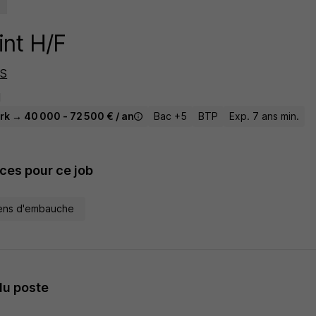
nt H/F
ES
I
rk → 40 000 - 72 500 € / an
Bac +5
BTP
Exp. 7 ans min.
es pour ce job
tiens d'embauche
du poste