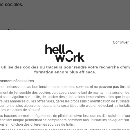
ns sociales.
entaires
Continuer 
es, nous misons sur l'égalité des chances et la non-discrimin
re savoir-être comptent. Nous offrons un environnement incl
 soit son profil, peut s'épanouir et contribuer pleinement.
 utilise des cookies ou traceurs pour rendre votre recherche d’em
formation encore plus efficace.
ncus que cette richesse de talents et de perspectives est 
ance et notre capacité à innover.
ictement nécessaires
 sont nécessaires au bon fonctionnement de nos services et
ne peuvent pas être d
amment
de l'ensemble des cookies ou traceurs
permettant de maintenir la session de l
n de laisser votre empreinte ? Venez concrétiser vos projets 
t sa navigation sur le site, de stocker des informations temporaires telles que les 
avec nous.
rs, les annonces ou les offres vues, gérer les processus d'identification de l'utilisateur,
ou non, et plus globalement garantir la sécurité du site web en détectant les tentati
es, nous misons sur l'égalité des chances et la non-discrimin
les violations de sécurité.
re savoir-être comptent. Nous offrons un environnement incl
u traceurs permettent également de piloter et suivre les sources d'acquisition d'a
identifiant unique permettant de comprendre comment nos utilisateurs naviguent sur 
 soit son profil, peut s'épanouir et contribuer pleinement.
ns en fonction des différentes sources de trafic.