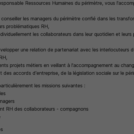
Responsable Ressources Humaines du périmètre, vous l'acco
onseiller les managers du périmètre confié dans les transfo
eurs problématiques RH,
viduellement les collaborateurs dans leur quotidien et leurs 
velopper une relation de partenariat avec les interlocuteurs d
 RH,
érents projets métiers en veillant à l'accompagnement au chan
ct des accords d'entreprise, de la législation sociale sur le pér
articulièrement les missions suivantes :
les
anagers
t RH des collaborateurs - compagnons
e
es