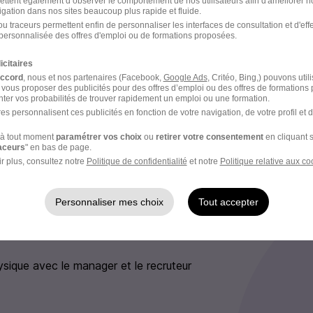
ettent également d’observer le comportement de nos utilisateurs afin d'améliorer no
igation dans nos sites beaucoup plus rapide et fluide.
ncus que cette richesse de talents et de perspectives est 
u traceurs permettent enfin de personnaliser les interfaces de consultation et d'eff
ance et notre capacité à innover.
personnalisée des offres d'emploi ou de formations proposées.
n de laisser votre empreinte ? Venez concrétiser vos projets 
icitaires
accord
, nous et nos partenaires (Facebook,
Google Ads
, Critéo, Bing,) pouvons util
avec nous.
 vous proposer des publicités pour des offres d’emploi ou des offres de formations
ter vos probabilités de trouver rapidement un emploi ou une formation.
es personnalisent ces publicités en fonction de votre navigation, de votre profil et 
e recrutement
à tout moment
paramétrer vos choix
ou
retirer votre consentement
en cliquant s
raceurs
" en bas de page.
r plus, consultez notre
Politique de confidentialité
et notre
Politique relative aux co
rutement peuvent varier selon l'offre à laquelle vous postulez.
irmation après dépôt de votre candidature
Personnaliser mes choix
Tout accepter
 téléphonique avec un recruteur
ysique avec le manager et le recruteur