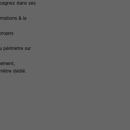
mpagnez dans ses
rmations & la
projets
u périmètre sur
gement,
imètre dédié.