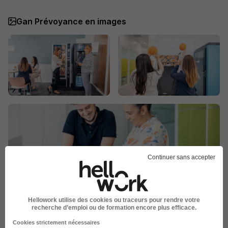
Gan Prévoyance en images
Continuer sans accepter
La carte
Hellowork utilise des cookies ou traceurs pour rendre votre
82 Rue du Pont
recherche d’emploi ou de formation encore plus efficace.
12 de plus
89000 Auxerre
Cookies strictement nécessaires