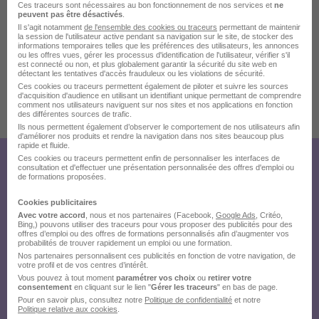
Ces traceurs sont nécessaires au bon fonctionnement de nos services et
ne
peuvent pas être désactivés
.
Il s'agit notamment
de l'ensemble des cookies ou traceurs
permettant de maintenir
la session de l'utilisateur active pendant sa navigation sur le site, de stocker des
Localiser le poste
informations temporaires telles que les préférences des utilisateurs, les annonces
ou les offres vues, gérer les processus d'identification de l'utilisateur, vérifier s'il
est connecté ou non, et plus globalement garantir la sécurité du site web en
détectant les tentatives d'accès frauduleux ou les violations de sécurité.
Ces cookies ou traceurs permettent également de piloter et suivre les sources
d'acquisition d'audience en utilisant un identifiant unique permettant de comprendre
comment nos utilisateurs naviguent sur nos sites et nos applications en fonction
Publiée le 11/07/2026 - Réf : RAA - 6707 - AUXERRE-63035
des différentes sources de trafic.
Ils nous permettent également d’observer le comportement de nos utilisateurs afin
d'améliorer nos produits et rendre la navigation dans nos sites beaucoup plus
rapide et fluide.
Ces cookies ou traceurs permettent enfin de personnaliser les interfaces de
Créez votre compte Hellowork et
consultation et d'effectuer une présentation personnalisée des offres d'emploi ou
de formations proposées.
envoyez votre candidature !
Cookies publicitaires
Avec votre accord
, nous et nos partenaires (Facebook,
Google Ads
, Critéo,
Bing,) pouvons utiliser des traceurs pour vous proposer des publicités pour des
offres d’emploi ou des offres de formations personnalisés afin d’augmenter vos
probabilités de trouver rapidement un emploi ou une formation.
Nos partenaires personnalisent ces publicités en fonction de votre navigation, de
votre profil et de vos centres d’intérêt.
Vous pouvez à tout moment
paramétrer vos choix
ou
retirer votre
consentement
en cliquant sur le lien "
Gérer les traceurs
" en bas de page.
Pour en savoir plus, consultez notre
Politique de confidentialité
et notre
Politique relative aux cookies
.