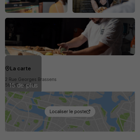
La carte
2 Rue Georges Brassens
15 de plus
56100 Lorient
Localiser le poste