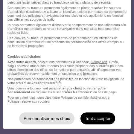
détectant les tentatives d'accès frauduleux ou les violations de sécurité.
Ces cookies ou traceurs permettent également de piloter et suivre les sources
d'acquisition d'audience en utilisant un identifiant unique permettant de comprendre
comment nos utilisateurs naviguent sur nos sites et nos applications en fonction
des différentes sources de trafic.
Ils nous permettent également d’observer le comportement de nos utilisateurs afin
d'améliorer nos produits et rendre la navigation dans nos sites beaucoup plus
rapide et fluide.
Ces cookies ou traceurs permettent enfin de personnaliser les interfaces de
consultation et d'effectuer une présentation personnalisée des offres d'emploi ou
de formations proposées.
Cookies publicitaires
Avec votre accord
, nous et nos partenaires (Facebook,
Google Ads
, Critéo,
Bing,) pouvons utiliser des traceurs pour vous proposer des publicités pour des
offres d’emploi ou des offres de formations personnalisés afin d’augmenter vos
probabilités de trouver rapidement un emploi ou une formation.
Nos partenaires personnalisent ces publicités en fonction de votre navigation, de
votre profil et de vos centres d’intérêt.
Vous pouvez à tout moment
paramétrer vos choix
ou
retirer votre
consentement
en cliquant sur le lien "
Gérer les traceurs
" en bas de page.
Pour en savoir plus, consultez notre
Politique de confidentialité
et notre
Politique relative aux cookies
.
Personnaliser mes choix
Tout accepter