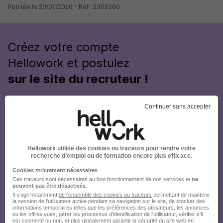
Publiée le 20/07/2026 - Réf : 2306560
Créez votre compte
Hellowork et postulez
sur le site du recruteur !
Continuer sans accepter
Hellowork utilise des cookies ou traceurs pour rendre votre
recherche d’emploi ou de formation encore plus efficace.
Cookies strictement nécessaires
Ces traceurs sont nécessaires au bon fonctionnement de nos services et
ne
peuvent pas être désactivés
.
Il s'agit notamment
de l'ensemble des cookies ou traceurs
permettant de maintenir
la session de l'utilisateur active pendant sa navigation sur le site, de stocker des
informations temporaires telles que les préférences des utilisateurs, les annonces
ou les offres vues, gérer les processus d'identification de l'utilisateur, vérifier s'il
est connecté ou non, et plus globalement garantir la sécurité du site web en