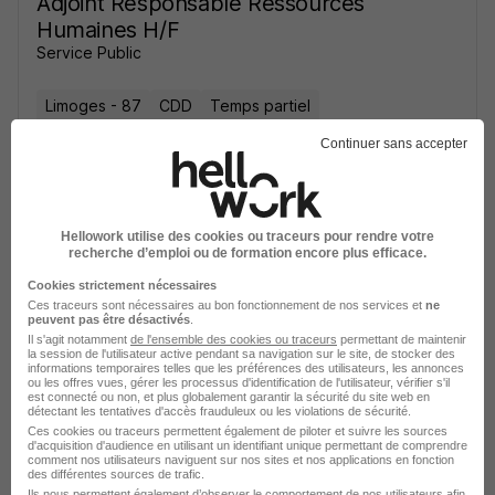
Adjoint Responsable Ressources
Humaines H/F
Service Public
Limoges - 87
CDD
Temps partiel
Continuer sans accepter
Cette offre n’est plus disponible depuis le 20/07/26
Hellowork utilise des cookies ou traceurs pour rendre votre
recherche d’emploi ou de formation encore plus efficace.
Cookies strictement nécessaires
Ces traceurs sont nécessaires au bon fonctionnement de nos services et
ne
Adjoint Responsable Ressources
peuvent pas être désactivés
.
Il s'agit notamment
de l'ensemble des cookies ou traceurs
permettant de maintenir
Humaines H/F
la session de l'utilisateur active pendant sa navigation sur le site, de stocker des
Service Public
informations temporaires telles que les préférences des utilisateurs, les annonces
ou les offres vues, gérer les processus d'identification de l'utilisateur, vérifier s'il
est connecté ou non, et plus globalement garantir la sécurité du site web en
détectant les tentatives d'accès frauduleux ou les violations de sécurité.
Limoges - 87
CDD
Temps partiel
Ces cookies ou traceurs permettent également de piloter et suivre les sources
d'acquisition d'audience en utilisant un identifiant unique permettant de comprendre
comment nos utilisateurs naviguent sur nos sites et nos applications en fonction
Cette offre n’est plus disponible depuis le 20/07/26
des différentes sources de trafic.
Ils nous permettent également d’observer le comportement de nos utilisateurs afin