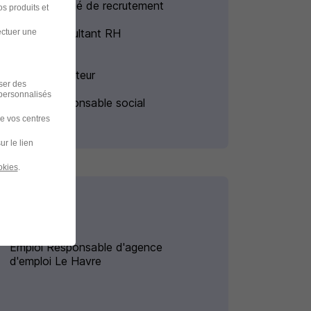
Emploi Chargé de recrutement
s produits et
Emploi Consultant RH
ectuer une
Emploi Recruteur
iser des
 personnalisés
Emploi Responsable social
de vos centres
ur le lien
okies
.
Emploi Responsable d'agence
d'emploi Le Havre