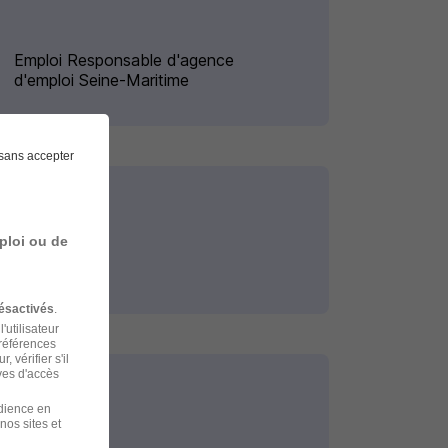
Emploi Responsable d'agence
d'emploi Seine-Maritime
sans accepter
es
ploi ou de
ésactivés
.
'utilisateur
préférences
 vérifier s'il
ves d'accès
udience en
nos sites et