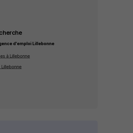
echerche
ence d'emploi Lillebonne
es à Lillebonne
à Lillebonne