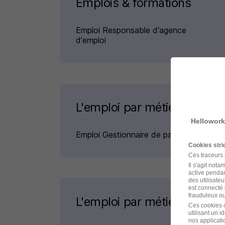
Emplois & formations
Emploi Responsable d'agence
d'emploi
L'emploi par métier à Lill
Hellowork
Emploi Gestionnaire de paie Lillebonne
Cookies str
Ces traceurs
Il s'agit not
active pendan
des utilisateu
est connecté 
frauduleux ou 
L'emploi par métier
Ces cookies o
utilisant un 
nos applicatio