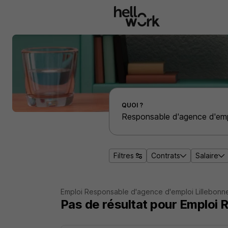
Aller au contenu principal
Effectuer une recherche d'emploi par localité
QUOI ?
Filtres
Contrats
Salaire
Emploi Responsable d'agence d'emploi Lillebonn
Pas de résultat pour Emploi 