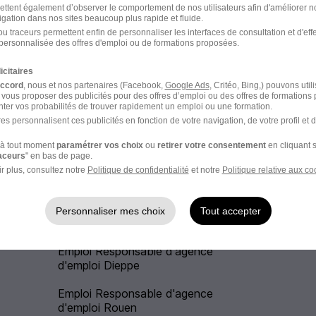
Emploi Assistant RH
ettent également d’observer le comportement de nos utilisateurs afin d'améliorer no
igation dans nos sites beaucoup plus rapide et fluide.
Emploi Consultant en recrutement
u traceurs permettent enfin de personnaliser les interfaces de consultation et d'eff
personnalisée des offres d'emploi ou de formations proposées.
icitaires
Emploi Gestionnaire RH
accord
, nous et nos partenaires (Facebook,
Google Ads
, Critéo, Bing,) pouvons util
 vous proposer des publicités pour des offres d’emploi ou des offres de formations
Emploi Responsable paie
ter vos probabilités de trouver rapidement un emploi ou une formation.
es personnalisent ces publicités en fonction de votre navigation, de votre profil et 
à tout moment
paramétrer vos choix
ou
retirer votre consentement
en cliquant s
raceurs
" en bas de page.
r plus, consultez notre
Politique de confidentialité
et notre
Politique relative aux co
ce d'emploi dans les autres villes
Personnaliser mes choix
Tout accepter
Emploi Responsable d'agence
d'emploi Dieppe
Emploi Responsable d'agence
d'emploi Rouen