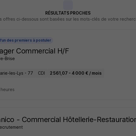
RÉSULTATS PROCHES
s offres ci-dessous sont basées sur les mots-clés de votre recher
l'un des premiers à postuler
ager Commercial H/F
re-Brise
rie-les-Lys - 77
CDI
2 561,07 - 4 000 € / mois
2 heures
nico - Commercial Hôtellerie-Restauratio
ecrutement