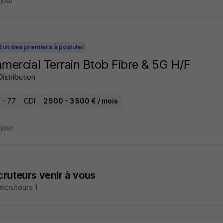
 jour
l'un des premiers à postuler
ercial Terrain Btob Fibre & 5G H/F
Distribution
 - 77
CDI
2 500 - 3 500 € / mois
 jour
ecruteurs venir à vous
cruteurs !