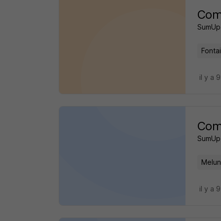
Comm
SumUp
Fonta
il y a 
Comm
SumUp
Melun
il y a 