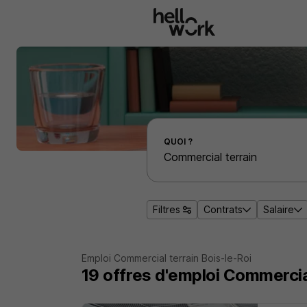
Aller au contenu principal
Effectuer une recherche d'emploi par localité
QUOI ?
Filtres
Contrats
Salaire
Emploi Commercial terrain Bois-le-Roi
19
offres d'emploi
Commercial