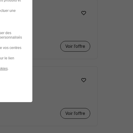
s produits et
ectuer une
iser des
 personnalisés
Voir l’offre
de vos centres
ur le lien
okies
.
Voir l’offre