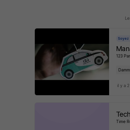
Le
Soyez 
Man
123 Pa
Damma
il y a 
Tech
Time R