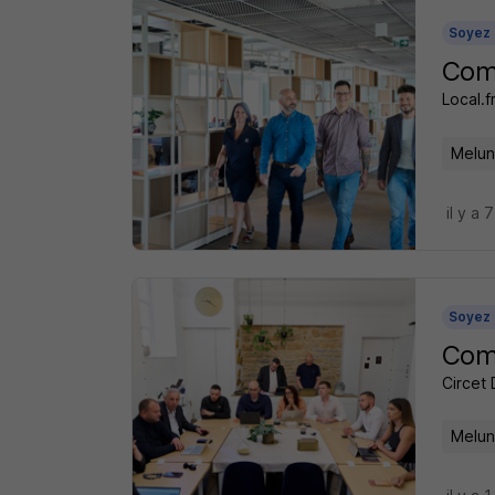
Soyez 
Comm
Local.f
Melun
il y a 
Soyez 
Comm
Circet 
Melun