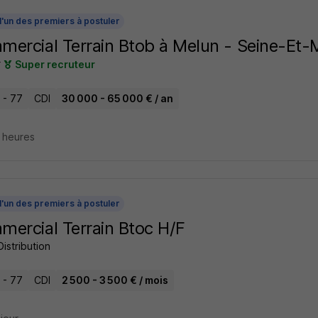
l'un des premiers à postuler
ercial Terrain Btob à Melun - Seine-Et-
r
Super recruteur
 - 77
CDI
30 000 - 65 000 € / an
7 heures
l'un des premiers à postuler
ercial Terrain Btoc H/F
Distribution
 - 77
CDI
2 500 - 3 500 € / mois