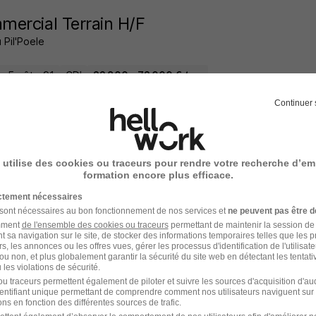
ercial Terrain H/F
 Pil'Poele
la-Forêt - 91
CDI
22 800 - 72 000 € / an
Continuer 
10 jours
 utilise des cookies ou traceurs pour rendre votre recherche d’em
formation encore plus efficace.
ercial Terrain CHR H/F
ictement nécessaires
n
 sont nécessaires au bon fonctionnement de nos services et
ne peuvent pas être d
amment
de l'ensemble des cookies ou traceurs
permettant de maintenir la session de l
 - 77
CDI
30 000 - 48 000 € / an
t sa navigation sur le site, de stocker des informations temporaires telles que les 
rs, les annonces ou les offres vues, gérer les processus d'identification de l'utilisateur,
ou non, et plus globalement garantir la sécurité du site web en détectant les tentati
les violations de sécurité.
14 jours
u traceurs permettent également de piloter et suivre les sources d'acquisition d'a
identifiant unique permettant de comprendre comment nos utilisateurs naviguent sur 
ns en fonction des différentes sources de trafic.