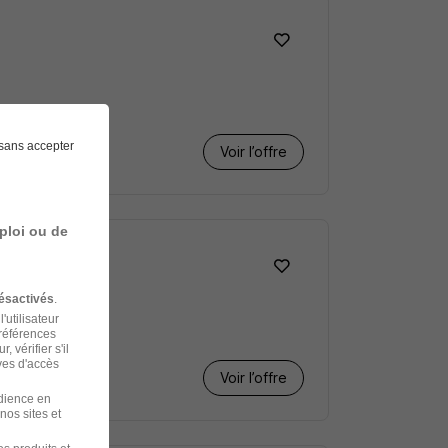
sans accepter
Voir l’offre
ploi ou de
ésactivés
.
'utilisateur
préférences
 vérifier s'il
ves d'accès
Voir l’offre
udience en
nos sites et