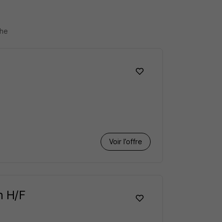
che
Voir l’offre
n H/F