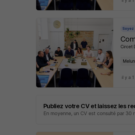
il y a 1
Soyez 
Comm
Circet 
Melun
il y a 1
Publiez votre CV et laissez les r
En moyenne, un CV est consulté par 30 re