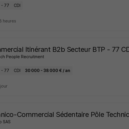
 - 77
CDI
18 heures
ercial Itinérant B2b Secteur BTP - 77 CD
ch People Recruitment
 - 77
CDI
30 000 - 38 000 € / an
 jour
nico-Commercial Sédentaire Pôle Techni
o SAS