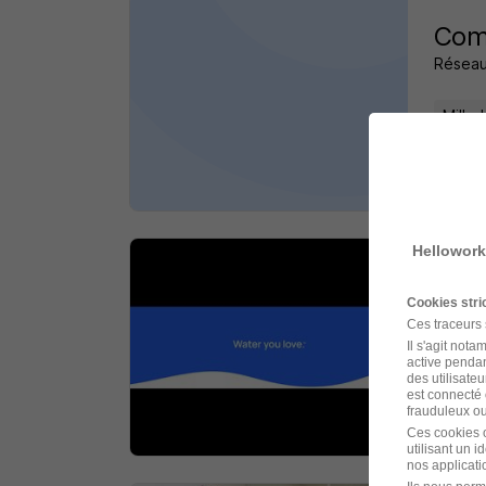
Comm
Réseau
Milly-
il y a 
Hellowork
Comm
Cookies str
Culliga
Ces traceurs
Il s'agit not
Melun
active pendan
des utilisateu
est connecté 
frauduleux ou 
il y a 
Ces cookies o
utilisant un 
nos applicatio