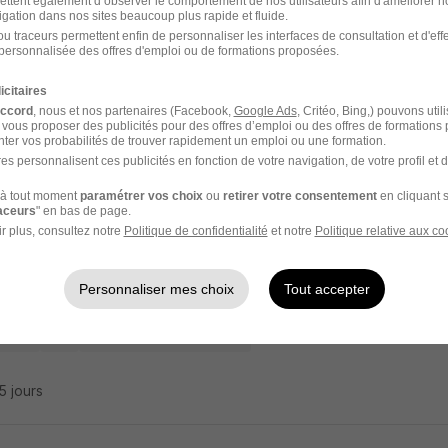
ettent également d’observer le comportement de nos utilisateurs afin d'améliorer no
igation dans nos sites beaucoup plus rapide et fluide.
ercial Terrain Idf H/F
u traceurs permettent enfin de personnaliser les interfaces de consultation et d'eff
personnalisée des offres d'emploi ou de formations proposées.
O
icitaires
 - 77
CDI
40 000 - 50 000 € / an
accord
, nous et nos partenaires (Facebook,
Google Ads
, Critéo, Bing,) pouvons util
 vous proposer des publicités pour des offres d’emploi ou des offres de formations
ter vos probabilités de trouver rapidement un emploi ou une formation.
es personnalisent ces publicités en fonction de votre navigation, de votre profil et 
23 jours
à tout moment
paramétrer vos choix
ou
retirer votre consentement
en cliquant s
raceurs
" en bas de page.
r plus, consultez notre
Politique de confidentialité
et notre
Politique relative aux co
ercial Terrain B2b H/F
O
Personnaliser mes choix
Tout accepter
 - 77
CDI
45 000 - 55 000 € / an
25 jours