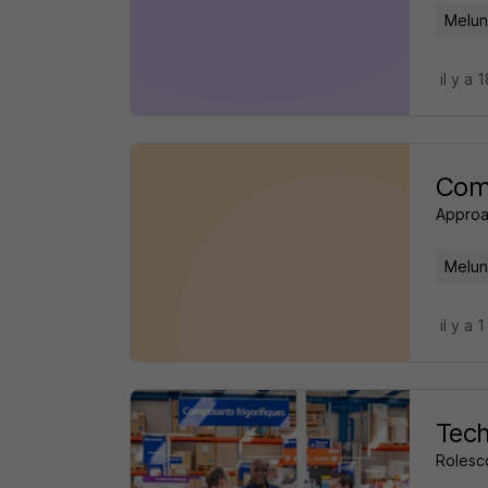
Melun
il y a 
Comm
Approa
Melun
il y a 1
Tech
Rolesc